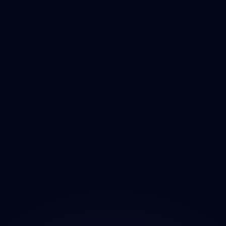
Čištění
Deratizace
Dezinfikace
Jak Odmastit
Opad
Ozonem
O projektu
Magazín
Kontakt
Ochrana údajů