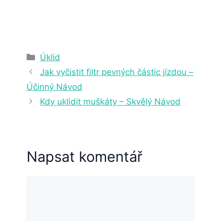
17. 2. 2023
6 min čtení
Rubriky
Úklid
Jak vyčistit filtr pevných částic jízdou –
Účinný Návod
Kdy uklidit muškáty – Skvělý Návod
Napsat komentář
Komentář