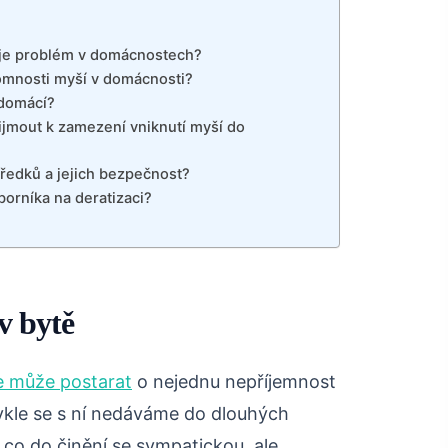
uje problém v domácnostech?
tomnosti myší v domácnosti?
 domácí?
ijmout k zamezení vniknutí myší do
ředků a jejich bezpečnost?
borníka na deratizaci?
v bytě
e může postarat
o nejednu nepříjemnost
ykle se s ní nedáváme do dlouhých
 co do činění se sympatickou, ale