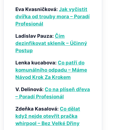
Eva Kvasničková
:
Jak vyčistit
dvířka od trouby mora – Poradí
Profesionál
Ladislav Pauza
:
Čím
dezinfikovat skleník – Účinný
Postup
Lenka kucabova
:
Co patří do
komunálního odpadu – Máme
Návod Krok Za Krokem
V. Delinová
:
Co na plíseň dřeva
– Poradí Profesionál
Zdeňka Kasalová
:
Co dělat
když nejde otevřít pračka
whirpool – Bez Velké Dřiny