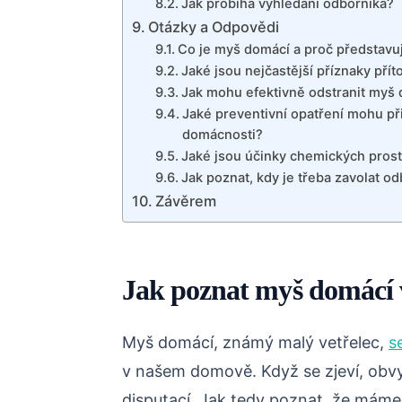
Jak probíhá vyhledání odborníka?
Otázky a Odpovědi
Co je myš domácí a proč představ
Jaké jsou nejčastější příznaky pří
Jak mohu efektivně odstranit myš
Jaké preventivní opatření mohu př
domácnosti?
Jaké jsou účinky chemických prost
Jak poznat, kdy je třeba zavolat od
Závěrem
Jak poznat myš domácí 
Myš domácí, známý malý vetřelec,
s
v našem domově. Když se zjeví, obv
disputací. Jak tedy poznat, že máme