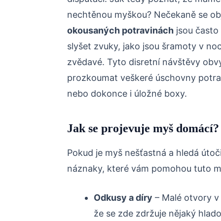
nechtěnou myškou? Nečekaně se obj
okousaných potravinách
jsou často
slyšet zvuky, jako jsou šramoty v noci
zvědavé. Tyto disretní návštěvy obvy
prozkoumat veškeré úschovny potravy
nebo dokonce i úložné boxy.
Jak se projevuje myš domácí?
Pokud je myš nešťastná a hledá útoč
náznaky, které vám pomohou tuto m
Odkusy a díry
– Malé otvory v 
že se zde zdržuje nějaký hlado