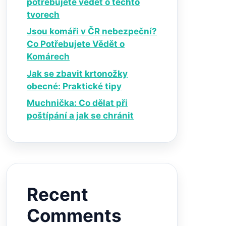
potřebujete vědět o těchto
tvorech
Jsou komáři v ČR nebezpeční?
Co Potřebujete Vědět o
Komárech
Jak se zbavit krtonožky
obecné: Praktické tipy
Muchnička: Co dělat při
poštípání a jak se chránit
Recent
Comments