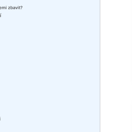
emi zbavit?
í
i