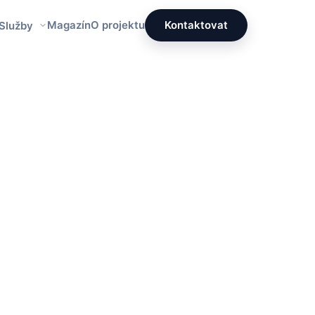
Magazín
O projektu
Kontaktovat
 Služby
Redakce PrettyÚklid
PÚ
Tým specialistů na čistotu