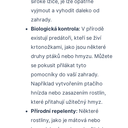
široké lžíce, je lze opatrně
vyjmout a vyhodit daleko od
zahrady.
Biologická kontrola:
V přírodě​
existují predátoři,⁢ kteří se živí​
krtonožkami, jako⁣ jsou některé
⁤druhy ptáků‍ nebo hmyzu. Můžete
se pokusit přilákat ⁣tyto
pomocníky do vaší zahrady.
Například vytvořením ptačího
hnízda nebo zasazením rostlin,
⁢které přitahují​ užitečný hmyz.
Přírodní repelenty:
Některé
rostliny,⁣ jako je mátová nebo