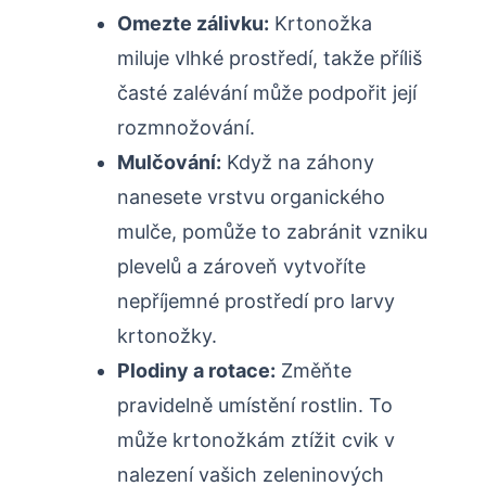
Omezte⁣ zálivku:
Krtonožka
⁤miluje vlhké prostředí,⁣ takže příliš
časté zalévání může podpořit její
rozmnožování.
Mulčování:
Když na záhony
nanesete vrstvu organického
mulče, pomůže to zabránit vzniku
plevelů a zároveň vytvoříte
nepříjemné prostředí pro larvy
krtonožky.
Plodiny a rotace:
Změňte
pravidelně ⁣umístění rostlin. To
může krtonožkám ztížit cvik v
nalezení vašich zeleninových