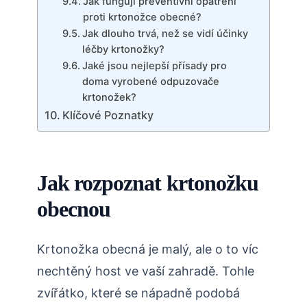
Jak fungují preventivní opatření
proti ‌krtonožce obecné?
Jak dlouho trvá,⁤ než se vidí účinky
léčby krtonožky?
Jaké jsou⁢ nejlepší přísady pro
doma vyrobené odpuzovače
krtonožek?
Klíčové Poznatky
Jak rozpoznat krtonožku
obecnou
Krtonožka⁤ obecná je malý, ale o⁣ to víc
nechtěný‌ host ve vaší zahradě. Tohle
zvířátko, které se nápadně podobá