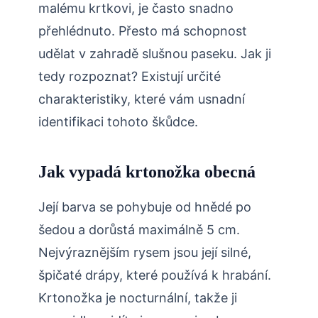
malému ​krtkovi,‍ je často snadno
přehlédnuto. ⁣Přesto má⁤ schopnost
udělat ⁢v zahradě slušnou paseku. Jak ji
tedy rozpoznat? Existují určité
charakteristiky, které vám usnadní
identifikaci tohoto škůdce.
Jak vypadá krtonožka obecná
Její barva se pohybuje od‌ hnědé po
šedou a dorůstá maximálně ⁢5 cm.
Nejvýraznějším ⁢rysem jsou její silné,
špičaté drápy, které používá k hrabání.
Krtonožka je nocturnální, takže ji