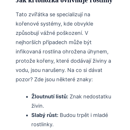
Jak krtonožka ovlivňuje‌ rostliny
Tato‌ zvířátka se specializují na
kořenové systémy, kde obvykle⁣
způsobují vážné poškození. V
nejhorších případech může být
infikovaná rostlina ohrožena​ úhynem,
protože⁢ kořeny, které dodávají živiny a
vodu, jsou ⁣narušeny. Na co si dávat
pozor? Zde jsou některé znaky:
Žloutnutí listů:
Znak nedostatku
živin.
Slabý růst:
Budou trpět i mladé
rostlinky.