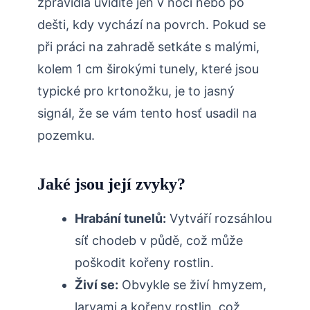
zpravidla uvidíte jen⁤ v noci nebo po
dešti, kdy ⁢vychází na‍ povrch. Pokud se
při práci na zahradě setkáte s malými,
kolem 1 cm širokými tunely, které jsou
typické pro krtonožku, je to jasný
signál, že⁤ se vám tento hosť usadil⁢ na
pozemku.
Jaké jsou její zvyky?
Hrabání tunelů:
Vytváří‌ rozsáhlou
síť chodeb v půdě, což může
poškodit kořeny rostlin.
Živí se:
Obvykle se živí hmyzem,
larvami a kořeny rostlin, což⁢