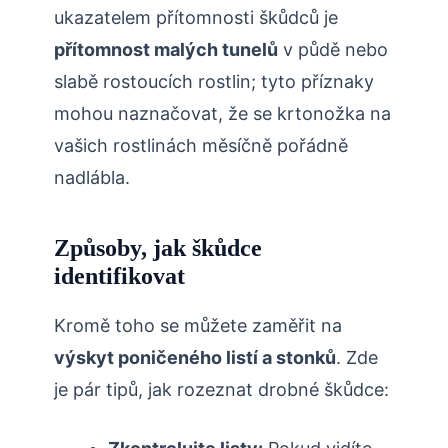
ukazatelem přítomnosti škůdců je
přítomnost malých tunelů
v půdě nebo
slabě rostoucích rostlin; tyto příznaky
mohou naznačovat, že se krtonožka na
vašich⁢ rostlinách měsíčně pořádně
nadlábla.
Způsoby, jak⁤ škůdce
identifikovat
Kromě toho se můžete zaměřit na
výskyt poničeného listí a stonků
. Zde
je pár tipů, ⁢jak rozeznat drobné škůdce: