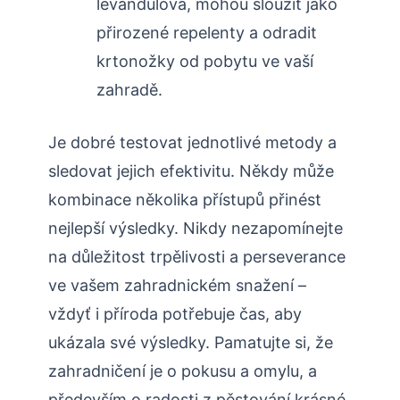
levandulová, mohou⁤ sloužit jako
přirozené repelenty‍ a odradit
krtonožky od pobytu ve vaší‌
zahradě.
Je‌ dobré testovat jednotlivé‍ metody a​
sledovat jejich efektivitu. Někdy může
kombinace několika přístupů⁢ přinést
nejlepší výsledky. Nikdy nezapomínejte
na⁣ důležitost trpělivosti a perseverance
ve vašem zahradnickém snažení –
vždyť i příroda potřebuje čas, aby
ukázala své výsledky. Pamatujte si, že
zahradničení je o pokusu a omylu, a
především o ⁤radosti z pěstování krásné