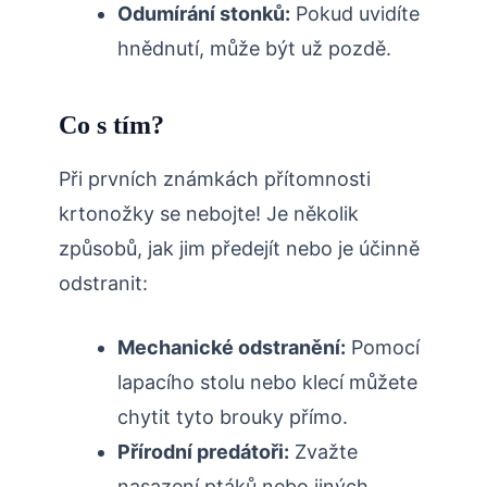
Odumírání⁢ stonků:
Pokud uvidíte
hnědnutí, může být už pozdě.
Co s tím?
Při prvních známkách přítomnosti
krtonožky se nebojte! Je několik
způsobů, jak jim předejít nebo je účinně
odstranit:
Mechanické odstranění:
Pomocí
lapacího‌ stolu nebo klecí můžete
chytit tyto brouky přímo.
Přírodní predátoři:
Zvažte‌
nasazení ptáků nebo jiných