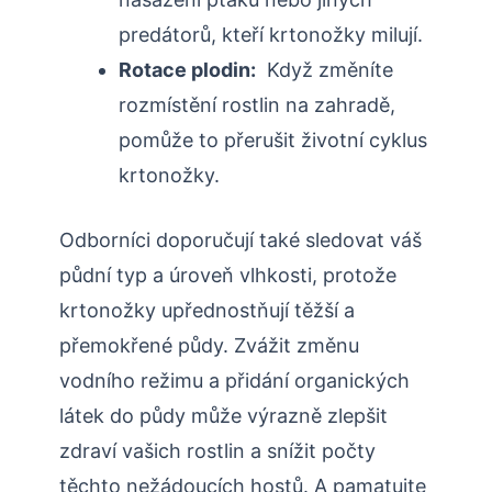
predátorů, kteří⁤ krtonožky milují.
Rotace plodin:
⁤ Když změníte
rozmístění rostlin na zahradě,
pomůže to přerušit životní cyklus
krtonožky.
Odborníci doporučují také sledovat váš
půdní typ a úroveň vlhkosti,⁣ protože
krtonožky upřednostňují těžší a
přemokřené⁢ půdy. Zvážit ​změnu
vodního režimu⁢ a přidání organických
látek do půdy ⁢může výrazně zlepšit
zdraví vašich rostlin a snížit​ počty
těchto nežádoucích ​hostů. A‌ pamatujte