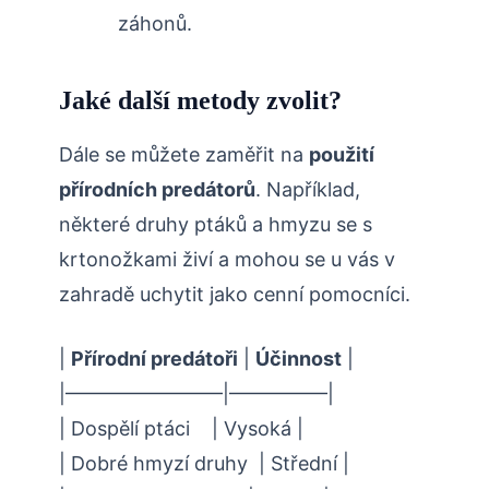
záhonů.
Jaké další metody zvolit?
Dále se můžete zaměřit na
použití
přírodních predátorů
. Například,
některé druhy ptáků a hmyzu se s
krtonožkami živí a mohou se​ u vás v
zahradě uchytit⁣ jako cenní pomocníci.
|​
Přírodní predátoři
|
Účinnost
|
|————————|—————|
| Dospělí⁤ ptáci ​ ⁣ ‌ | Vysoká |
| Dobré hmyzí druhy ⁤ | Střední |