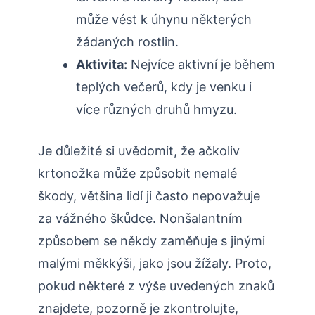
může vést k úhynu některých
žádaných‍ rostlin.
Aktivita:
Nejvíce aktivní je během
teplých večerů, kdy je venku i ​
více ⁢různých druhů hmyzu.
Je​ důležité si uvědomit, že ačkoliv
krtonožka může způsobit nemalé
škody, většina lidí ‌ji často nepovažuje⁢
za vážného škůdce. Nonšalantním
způsobem se někdy zaměňuje s ‍jinými
malými‌ měkkýši, jako jsou žížaly.​ Proto,
pokud některé z výše uvedených znaků
znajdete, pozorně je zkontrolujte,