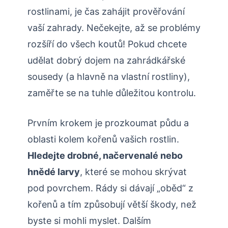
rostlinami, je čas zahájit‌ prověřování
vaší zahrady. Nečekejte, až ‍se problémy
rozšíří do ‍všech ⁣koutů! Pokud ‌chcete
udělat dobrý dojem na zahrádkářské
sousedy (a hlavně na vlastní ‍rostliny),
zaměřte se⁤ na ⁢tuhle ⁣důležitou kontrolu.
Prvním krokem je prozkoumat půdu a​
oblasti ‌kolem kořenů vašich rostlin. ⁤
Hledejte drobné, načervenalé nebo
hnědé larvy
, které se⁢ mohou skrývat
pod povrchem. Rády si ⁢dávají „oběd“ z
kořenů a tím​ způsobují větší škody, než
byste si mohli myslet. Dalším