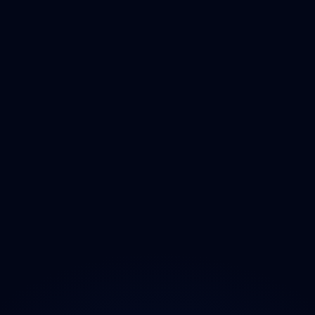
Čištění
Deratizace
Dezinfikace
Jak Odmastit
Opad
Ozonem
O projektu
Magazín
Kontakt
Ochrana údajů