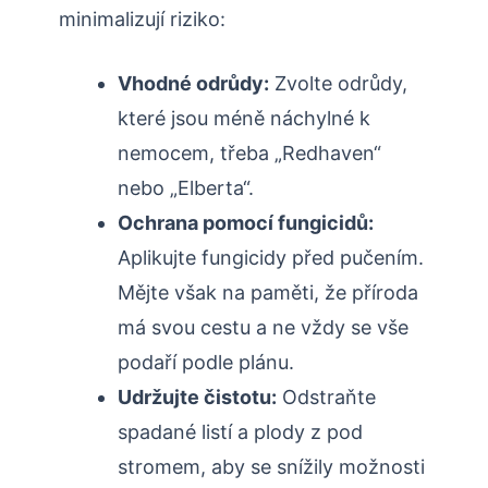
minimalizují‍ riziko:
Vhodné ​odrůdy:
Zvolte odrůdy,
které jsou méně náchylné k
nemocem, třeba „Redhaven“
nebo „Elberta“.
Ochrana pomocí fungicidů:
⁣
Aplikujte fungicidy před pučením.
Mějte však na paměti,⁤ že příroda
má svou cestu a ne vždy se vše
podaří podle plánu.
Udržujte⁢ čistotu:
Odstraňte
spadané listí a plody z pod
stromem, aby se snížily možnosti