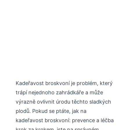
Kadeřavost broskvoní je problém, který
‌trápí nejednoho zahrádkáře a může
výrazně ovlivnit úrodu​ těchto sladkých
plodů. Pokud se ptáte, jak na
kadeřavost broskvoní: prevence a léčba
krok za krokem, jste ⁤na správném