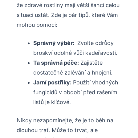
že zdravé ‌rostliny mají větší šanci celou
situaci ustát. Zde je pár tipů,​ které Vám
mohou pomoci:
Správný výběr:
⁣ Zvolte odrůdy
broskví ​odolné vůči kadeřavosti.
Ta správná péče:
Zajistěte
dostatečné zalévání a hnojení.
Jarní postřiky:
Použití vhodných
fungicidů v období před rašením
listů je klíčové.
Nikdy nezapomínejte, že ⁣je to běh na
dlouhou trať. Může ⁢to trvat, ale