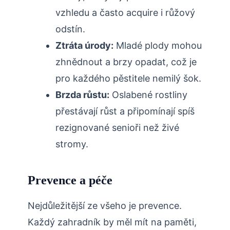
vzhledu a často acquire i růžový⁣
odstín.
Ztráta úrody:
Mladé plody⁢ mohou
zhnědnout a brzy opadat, což je
pro každého​ pěstitele nemilý šok.
Brzda růstu:
Oslabené rostliny
přestávají růst a připomínají spíš
‌rezignované ​senioři⁣ než živé
stromy.
Prevence a péče
Nejdůležitější ze všeho je prevence.
Každý zahradník by měl mít na paměti,