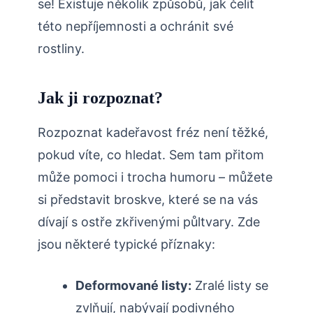
se! Existuje⁢ několik způsobů, jak čelit
této nepříjemnosti a ochránit ⁣své
rostliny.
Jak ji rozpoznat?
Rozpoznat kadeřavost fréz není těžké,
pokud víte, co hledat. Sem tam přitom⁣
může pomoci i trocha humoru – můžete
si představit broskve, které se na vás
dívají s ostře⁢ zkřivenými půltvary. Zde
jsou některé typické příznaky:
Deformované listy:
Zralé listy se
zvlňují, nabývají podivného