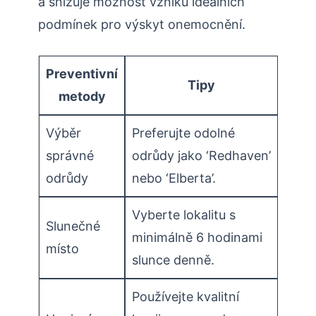
a snižuje možnost vzniku ideálních
podmínek pro výskyt onemocnění.
Preventivní
Tipy
metody
Výběr
Preferujte odolné
správné
odrůdy jako ‘Redhaven’
odrůdy
nebo ‘Elberta’.
Vyberte lokalitu s
Slunečné
minimálně 6 hodinami
místo
slunce denně.
Používejte kvalitní