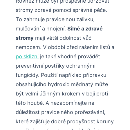
Rovněž může být prospěšné udržovat
stromy zdravé pomocí správné péče.
To zahrnuje pravidelnou zálivku,
mulčování a hnojení.
Silné ⁣a zdravé
stromy
mají větší odolnost vůči
nemocem. V období před rašením listů ‍a
po sklizni
je také vhodné provádět
preventivní postřiky ochrannými
fungicidy. Použití například přípravku
obsahujícího hydroxid měďnatý může
být velmi účinným krokem v boji proti
této houbě. ⁢A nezapomínejte na
důležitost pravidelného ⁤prořezávání,
které zajišťuje dobré prodyšnost koruny