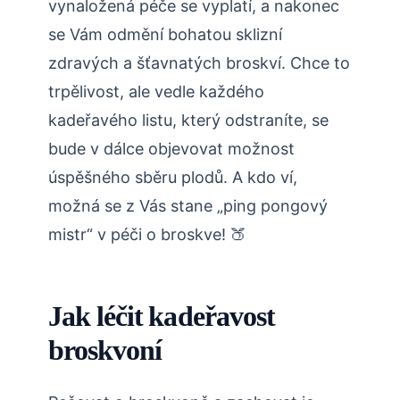
vynaložená péče ⁣se vyplatí, ‌a nakonec
se Vám odmění bohatou sklizní
zdravých ‍a šťavnatých broskví. Chce to
trpělivost, ale vedle každého
kadeřavého listu, který odstraníte, se
bude v dálce objevovat možnost
‌úspěšného sběru plodů. A kdo ví,
možná se z Vás stane „ping pongový
mistr“ v péči ⁢o‌ broskve! 🍑
Jak léčit ⁣kadeřavost
broskvoní