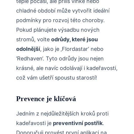
teplé počasí, ale příliš vlhké nebo
chladné období může vytvořit ‌ideální
podmínky pro rozvoj této choroby.
Pokud plánujete výsadbu nových
stromů, volte
odrůdy, které jsou
odolnější
, jako je ‚Flordastar‘ nebo
⁢’Redhaven‘. Tyto odrůdy jsou nejen
krásné, ale navíc odolávají i ⁢kadeřavosti,
což vám ušetří spoustu starostí!
Prevence⁢ je klíčová
Jedním z nejdůležitějších kroků proti
kadeřavosti je
preventivní postřik
.
Doporučuji provést první aplikaci na