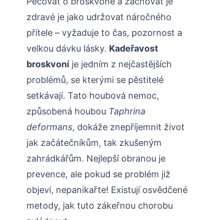
Pečovat o broskvoně a zachovat ⁣je
zdravé je jako ‍udržovat náročného
přítele – vyžaduje to čas, pozornost a
velkou dávku lásky.
Kadeřavost
broskvoní
je jedním z nejčastějších
problémů, ‌se kterými se pěstitelé
setkávají. Tato houbová nemoc,
způsobená houbou
Taphrina
deformans
, dokáže znepříjemnit život
jak začátečníkům, tak zkušeným
zahrádkářům. Nejlepší obranou je
prevence, ale pokud se problém již
objeví, nepanikařte! Existují ⁢osvědčené
metody, jak tuto zákeřnou chorobu