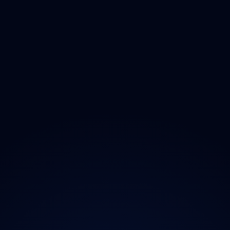
Dezinfikace
Jak Odmastit
Opad
Ozonem
O projektu
Magazín
Kontakt
Ochrana údajů