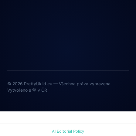
© 2026 PrettyÚklid.eu — Všechna práva vyhrazena.
Vytvořeno s 💙 v ČR
AI Editorial Policy