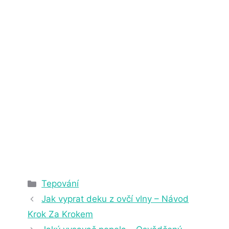
29. 10. 2022
4 min čtení
Rubriky
Tepování
Jak vyprat deku z ovčí vlny – Návod
Krok Za Krokem