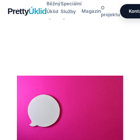
Přeskočit
Běžný
Speciální
O
Pretty
Úklid
na
Magazín
Kont
Úklid
Služby
projektu
obsah