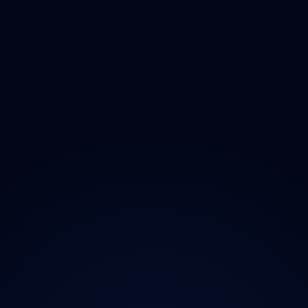
Opad
Ozonem
O projektu
Magazín
Kontakt
Ochrana údajů