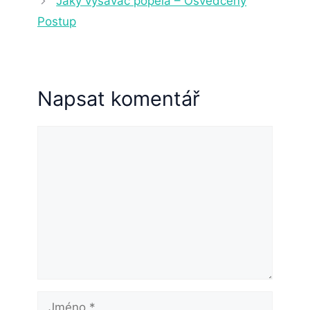
Jaký vysavač popela – Osvědčený
Postup
Napsat komentář
Komentář
Jméno