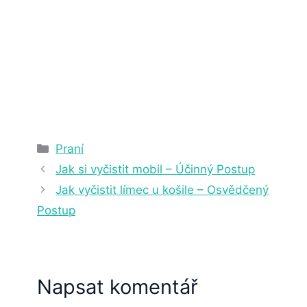
5. 7. 2023
5 min čtení
Rubriky
Praní
Jak si vyčistit mobil – Účinný Postup
Jak vyčistit límec u košile – Osvědčený
Postup
Napsat komentář