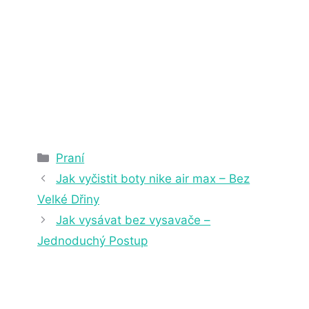
5. 7. 2023
5 min čtení
Rubriky
Praní
Jak vyčistit boty nike air max – Bez
Velké Dřiny
Jak vysávat bez vysavače –
Jednoduchý Postup