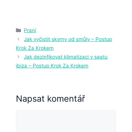
5. 7. 2023
5 min čtení
Rubriky
Praní
Jak vyčistit skvrny od smůly – Postup
Krok Za Krokem
Jak dezinfikovat klimatizaci v seatu
ibiza – Postup Krok Za Krokem
Napsat komentář
Komentář