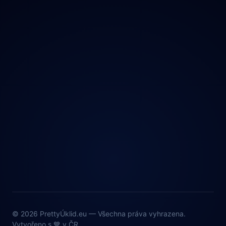
© 2026 PrettyÚklid.eu — Všechna práva vyhrazena.
Vytvořeno s 💙 v ČR