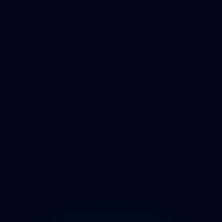
Čištění
Deratizace
Dezinfikace
Jak Odmastit
Opad
Ozonem
O projektu
Magazín
Kontakt
Ochrana údajů