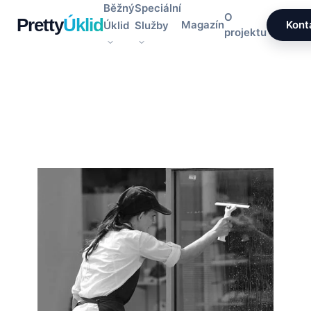
Přeskočit
Běžný
Speciální
O
Pretty
Úklid
na
Magazín
Kont
Úklid
Služby
projektu
obsah