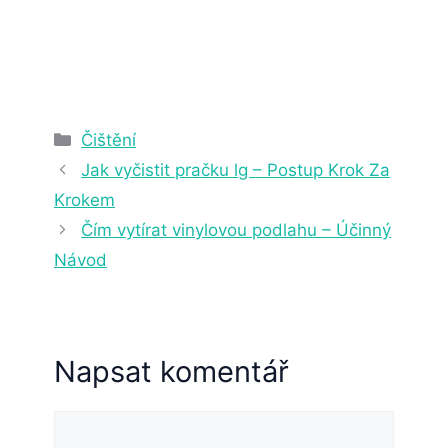
2. 4. 2025
22 min čtení
Rubriky
Čištění
Jak vyčistit pračku lg – Postup Krok Za
Krokem
Čím vytírat vinylovou podlahu – Účinný
Návod
Napsat komentář
Komentář