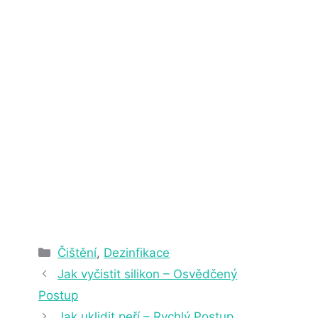
2. 4. 2025
22 min čtení
Rubriky
Čištění
,
Dezinfikace
Jak vyčistit silikon – Osvědčený
Postup
Jak uklidit peří – Rychlý Postup