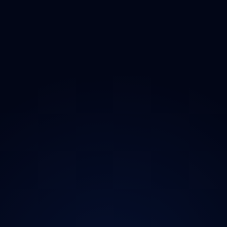
Ozonem
O projektu
Magazín
Kontakt
Ochrana údajů