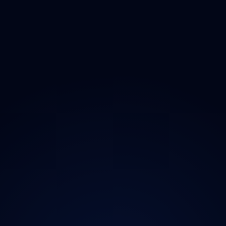
Ozonem
O projektu
Magazín
Kontakt
Ochrana údajů