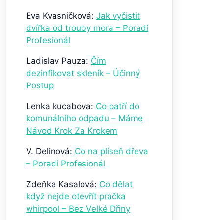
Eva Kvasničková
:
Jak vyčistit
dvířka od trouby mora – Poradí
Profesionál
Ladislav Pauza
:
Čím
dezinfikovat skleník – Účinný
Postup
Lenka kucabova
:
Co patří do
komunálního odpadu – Máme
Návod Krok Za Krokem
V. Delinová
:
Co na plíseň dřeva
– Poradí Profesionál
Zdeňka Kasalová
:
Co dělat
když nejde otevřít pračka
whirpool – Bez Velké Dřiny