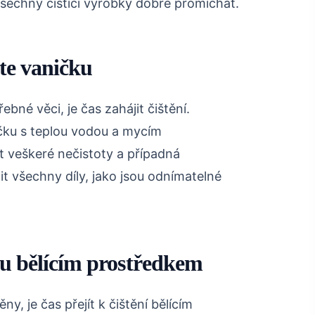
všechny čisticí výrobky dobře promíchat.
te vaničku
řebné věci, je čas zahájit čištění.
čku s teplou vodou a mycím
 veškeré nečistoty a případná
t všechny díly, jako jsou odnímatelné
ku bělícím prostředkem
, je čas přejít k čištění bělícím