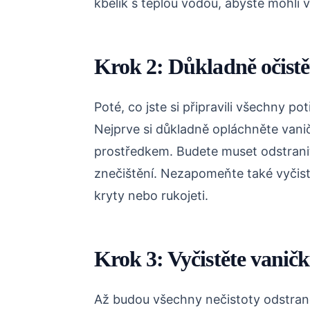
kbelík s teplou vodou, abyste mohli 
Krok 2: Důkladně očistě
Poté, co jste si připravili všechny pot
Nejprve si důkladně opláchněte vani
prostředkem. Budete muset odstranit
znečištění. Nezapomeňte také vyčisti
kryty nebo rukojeti.
Krok 3: Vyčistěte vanič
Až budou všechny nečistoty odstraněny