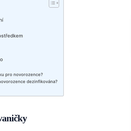
ní
rostředkem
to
cku pro novorozence?
 novorozence dezinfikována?
 vaničky