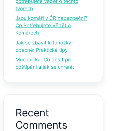
potřebujete vědět o těchto
tvorech
Jsou komáři v ČR nebezpeční?
Co Potřebujete Vědět o
Komárech
Jak se zbavit krtonožky
obecné: Praktické tipy
Muchnička: Co dělat při
poštípání a jak se chránit
Recent
Comments