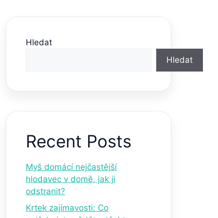
Hledat
Hledat
Recent Posts
Myš domácí nejčastější
hlodavec v domě, jak ji
odstranit?
Krtek zajímavosti: Co