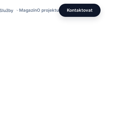
Magazín
O projektu
Kontaktovat
 Služby
Redakce PrettyÚklid
Tým specialistů na čistotu