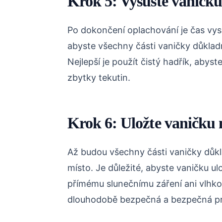
Krok 5: Vysušte vaničku
Po dokončení oplachování je čas vysu
abyste všechny části vaničky důkladně
Nejlepší je použít čistý hadřík, abyste
zbytky tekutin.
Krok 6: Uložte vaničku 
Až budou všechny části vaničky důkla
místo. Je důležité, abyste vaničku u
přímému slunečnímu záření ani vlhko
dlouhodobě bezpečná a bezpečná p