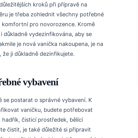
ůležitějších kroků při přípravě na
ěru je třeba zohlednit všechny potřebné
 a komfortní pro novorozence. Kromě
a i důkladně vydezinfikována, aby se
Jakmile je nová vanička nakoupena, je na
 že ji důkladně dezinfikujete.
třebné vybavení
é se postarat o správné vybavení. K
fikovat vaničku, budete potřebovat
adřík, čisticí prostředek, bělící
čistit, je také důležité si připravit