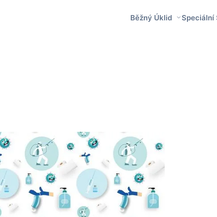
Běžný Úklid
Speciální