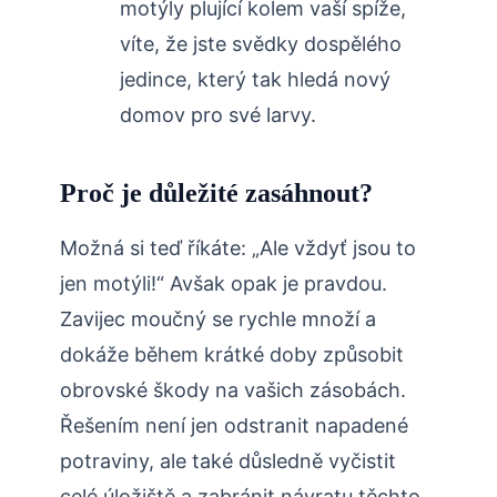
motýly plující kolem vaší spíže,
víte, že jste svědky dospělého
jedince, který tak hledá nový
domov pro své larvy.
Proč je důležité zasáhnout?
Možná si teď říkáte: „Ale vždyť jsou to
jen motýli!“ Avšak opak je pravdou.
Zavijec moučný se rychle množí a
dokáže během krátké doby způsobit
obrovské škody na vašich zásobách.
Řešením není jen odstranit napadené
potraviny, ale také důsledně vyčistit
celé úložiště a zabránit návratu těchto