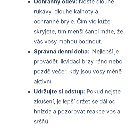
Ochranný oděv:
⁢Noste ‍dlouhé
rukávy, dlouhé kalhoty a
ochranné brýle. Čím⁢ víc kůže
skryjete, tím menší šanci máte, že
vás ⁣vosy mohou bodnout.
Správná denní doba:
⁤ Nejlepší ⁣je
provádět likvidaci brzy ráno nebo
pozdě večer, kdy jsou vosy méně
aktivní.
Udržujte si odstup:
Pokud nejste
zkušení, ⁢je lepší držet se ⁣dál od
hnízda a pozorovat reakce vos a
sršňů.