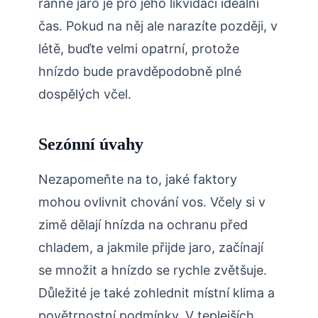
ranné jaro je pro jeho likvidaci ⁣ideální
čas. Pokud na něj ale​ narazíte později, v
létě, buďte velmi opatrní, protože
hnízdo bude pravděpodobně plné
dospělých včel.
Sezónní úvahy
Nezapomeňte ⁢na to, jaké⁣ faktory
mohou ovlivnit chování vos. Včely si v
zimě dělají hnízda na ochranu před‌
chladem, a jakmile přijde jaro, začínají
se množit a hnízdo se rychle zvětšuje.
Důležité je také zohlednit ⁣místní⁤ klima a
povětrnostní podmínky. ‍V teplejších