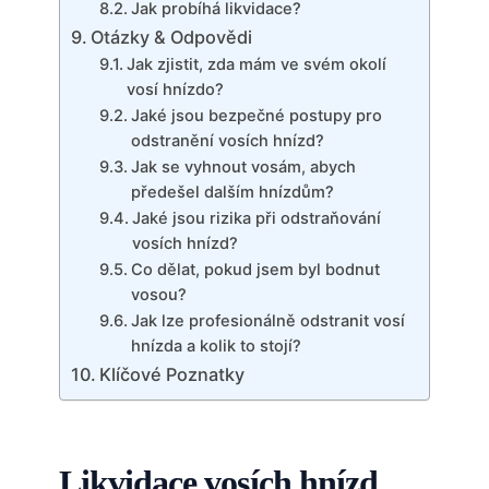
Jak probíhá likvidace?
Otázky & ⁣Odpovědi
Jak zjistit,‍ zda mám ve svém okolí
vosí hnízdo?
Jaké jsou bezpečné postupy pro
odstranění vosích hnízd?
Jak⁣ se vyhnout vosám,​ abych⁣
předešel dalším hnízdům?
Jaké jsou rizika při odstraňování
vosích ‌hnízd?
Co dělat, pokud jsem byl bodnut
vosou?
Jak ​lze profesionálně odstranit vosí
hnízda a⁢ kolik to stojí?
Klíčové Poznatky
Likvidace vosích hnízd