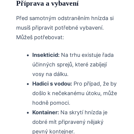
Příprava a vybavení
Před samotným odstraněním hnízda si
musíš připravit potřebné vybavení.
Můžeš potřebovat:
Insekticid:
Na trhu existuje řada
účinných sprejů, které zabíjejí
vosy na dálku.
Hadici s vodou:
⁤Pro ⁢případ, že by
došlo k nečekanému​ útoku, může
hodně pomoci.
Kontainer:
Na skrytí ​hnízda je
dobré mít⁢ připravený nějaký
⁤pevný kontejner.