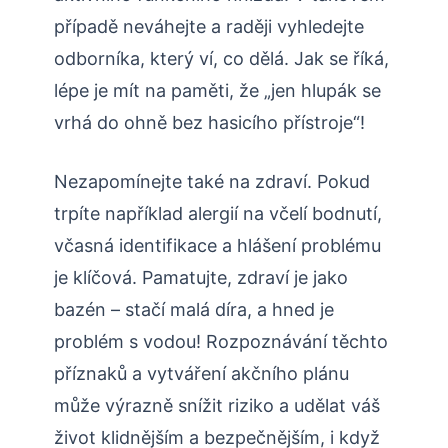
případě neváhejte a raději vyhledejte​
odborníka, který⁤ ví, co dělá. Jak se ⁣říká,
lépe je mít na paměti, že „jen hlupák se
vrhá do ohně bez hasicího přístroje“!
Nezapomínejte také ‍na zdraví. Pokud
trpíte například alergií‌ na včelí bodnutí,
včasná identifikace a hlášení problému
je‌ klíčová. Pamatujte, zdraví ​je jako
bazén – stačí malá ⁣díra, a hned⁣ je
problém s vodou! Rozpoznávání ‌těchto
příznaků a vytváření akčního plánu
může výrazně snížit riziko a udělat váš
život klidnějším a bezpečnějším, i ⁤když