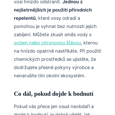
vosí hnízdo odstranit.
Jednou z
nejšetrnějších je použití přírodních
‍repelentů
, které vosy odradí ⁤a
pomohou je vyhnat bez nutnosti jejich
zabíjení. Můžete​ zkusit směs vody s
octem nebo citronovou šťávou
, kterou
na hnízdo opatrně nastříkáte. Při použití
chemických prostředků se ujistěte, že
dodržujete přesné⁢ pokyny výrobce ⁢a
nenarušíte tím⁤ okolní ekosystém.
Co dál, pokud dojde k ⁢bodnutí
Pokud⁣ vás přece ⁤jen osud​ neobdaří a
dojde k bodnutí, je dobré vědět, ⁣jak