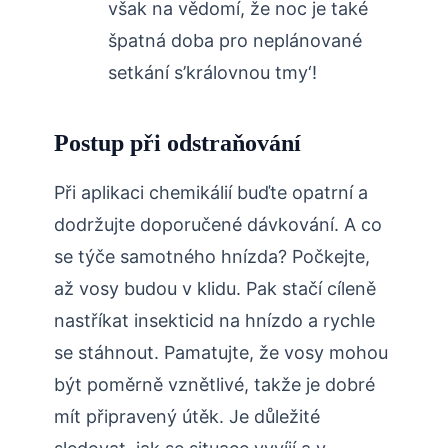
však na vědomí, že noc je ⁤také
špatná doba pro neplánované
setkání s’královnou tmy‘!
Postup při odstraňování
Při⁤ aplikaci chemikálií buďte opatrní a
dodržujte doporučené dávkování. A co
se týče samotného hnízda? Počkejte,
až vosy budou v klidu. Pak stačí cíleně
nastříkat insekticid na hnízdo a rychle⁤
se ⁤stáhnout. Pamatujte, že⁢ vosy⁢ mohou
být poměrně vznětlivé,⁣ takže je dobré
mít připravený útěk. Je ‍důležité