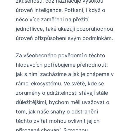
zkušeností, což naznačuje vysokou
úroveň inteligence. Potkani, i když o
něco více zaměřeni na přežití
jednotlivce, také ukazují pozoruhodnou
úroveň přizpůsobení svým podmínkám.
Za všeobecného povědomí o těchto
hlodavcích potřebujeme přehodnotit,
jak s nimi zacházíme a jak je chápeme v
rámci ekosystému. Ve světě, kde se
zoruměny o udržitelnosti stávají stále
důležitějšími, bychom měli uvažovat o
tom, jak naše snahy o odstranění
těchto zvířat mohou ovlivnit jejich
přirozené chování. S trochou