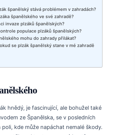
plzák španělský stává problémem v zahradách?
plzáka španělského ve své zahradě?
ci invaze plzáků španělských?
ontrole populace plzáků španělských?
anělského mohu do zahrady přilákat?
okud se plzák španělský stane v mé zahradě
panělského
k hnědý, je fascinující, ale bohužel také
ůvodem ze Španělska, se v posledních
 na poli, kde může napáchat nemalé škody.