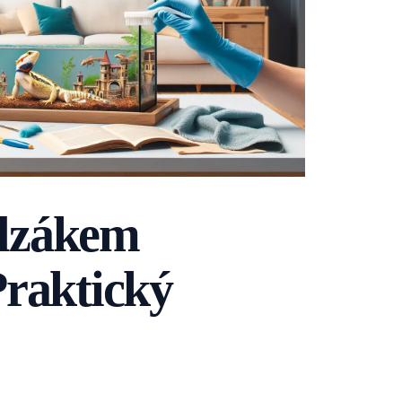
plzákem
raktický