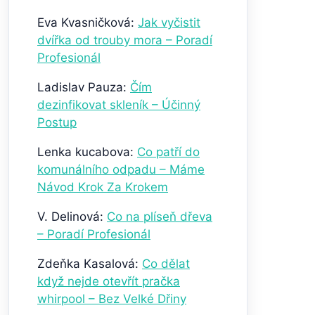
Eva Kvasničková
:
Jak vyčistit
dvířka od trouby mora – Poradí
Profesionál
Ladislav Pauza
:
Čím
dezinfikovat skleník – Účinný
Postup
Lenka kucabova
:
Co patří do
komunálního odpadu – Máme
Návod Krok Za Krokem
V. Delinová
:
Co na plíseň dřeva
– Poradí Profesionál
Zdeňka Kasalová
:
Co dělat
když nejde otevřít pračka
whirpool – Bez Velké Dřiny