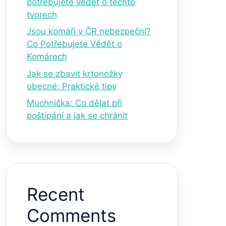
potřebujete vědět o těchto
tvorech
Jsou komáři v ČR nebezpeční?
Co Potřebujete Vědět o
Komárech
Jak se zbavit krtonožky
obecné: Praktické tipy
Muchnička: Co dělat při
poštípání a jak se chránit
Recent
Comments