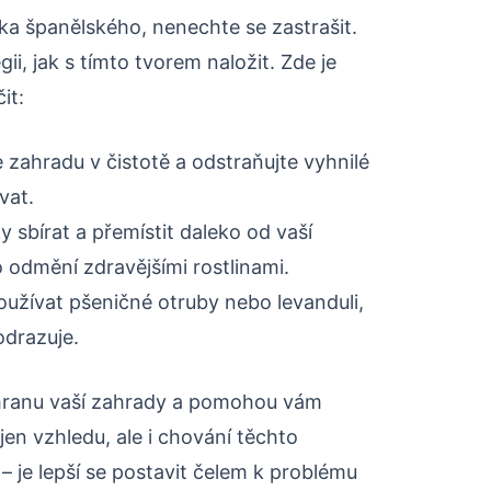
a španělského, nenechte se zastrašit.
ii, jak s tímto tvorem naložit. Zde je
it:
 zahradu v čistotě a odstraňujte vyhnilé
vat.
 sbírat a přemístit daleko od vaší
 odmění zdravějšími rostlinami.
užívat pšeničné otruby nebo levanduli,
odrazuje.
chranu vaší zahrady a pomohou vám
jen vzhledu, ale i chování těchto
 je lepší se postavit čelem k problému