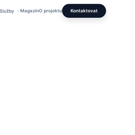
Magazín
O projektu
Kontaktovat
 Služby
Redakce PrettyÚklid
Tým specialistů na čistotu