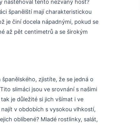
dy nastěhoval tento nezvaný host?
áci španělští mají charakteristickou
ož je činí docela nápadnými, pokud se
uhé až pět centimetrů a se širokým
španělského, zjistíte, že se jedná o
ito slimáci jsou ve srovnání s našimi
k je důležité si jich všímat i ve
najít v obdobích s vysokou vlhkostí,
ejich oblíbené? Mladé rostlinky, salát,