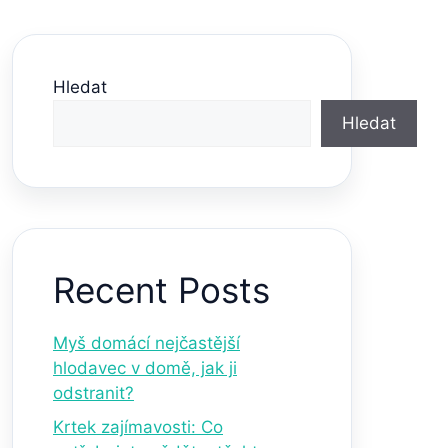
Hledat
Hledat
Recent Posts
Myš domácí nejčastější
hlodavec v domě, jak ji
odstranit?
Krtek zajímavosti: Co