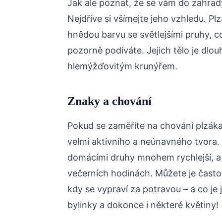
Jak ale poznat, že se vám do zahra
Nejdříve si všímejte jeho vzhledu. Plz
hnědou barvu se světlejšími pruhy, c
pozorně podíváte. Jejich tělo je dlo
hlemýžďovitým krunýřem.
Znaky a chování
Pokud se zaměříte na chování plzáka 
velmi aktivního a neúnavného tvora. T
domácími druhy mnohem rychlejší, a ta
večerních hodinách. Můžete je často 
kdy se vypraví za potravou – a co je j
bylinky a dokonce i některé květiny!