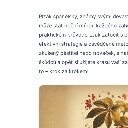
Plzák španělský, známý svými devastu
může stát noční můrou každého zahr
praktickém průvodci „Jak zatočit s
efektivní strategie a osvědčené meto
zkušený pěstitel nebo nováček, s naši
škůdců a opět si užijete krásu vaší z
to – krok za krokem!