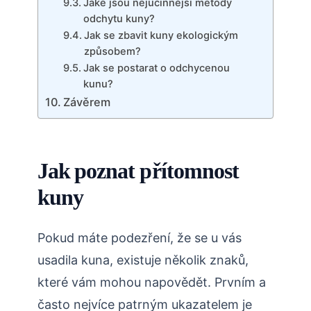
Jaké jsou nejúčinnější​ metody
odchytu kuny?
Jak‌ se zbavit kuny⁤ ekologickým
⁣způsobem?
Jak se postarat o odchycenou
kunu?
Závěrem
Jak ⁣poznat přítomnost​
kuny
Pokud ⁢máte ⁢podezření, že se u vás
usadila kuna, existuje několik znaků,
které⁣ vám ⁣mohou napovědět. ‍Prvním a
často nejvíce patrným ukazatelem je