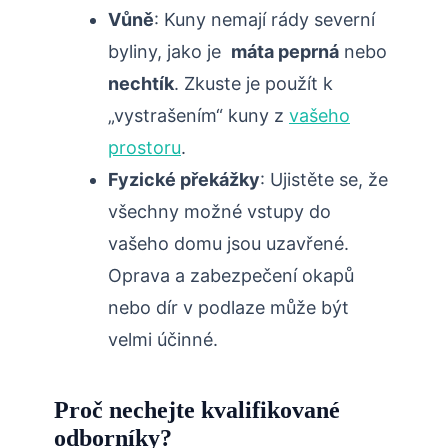
Vůně
: Kuny nemají⁤ rády ‌severní
byliny, jako je ⁣
máta peprná
⁤nebo ‌
nechtík
. Zkuste je použít k
„vystrašením“ kuny‍ z
vašeho
prostoru
.
Fyzické překážky
:⁣ Ujistěte se, že
všechny možné vstupy do
vašeho domu ‍jsou uzavřené.​
Oprava ‌a zabezpečení okapů
nebo ‌dír v⁤ podlaze může být
velmi‌ účinné.
Proč nechejte kvalifikované
‌odborníky?