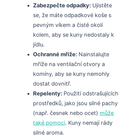
Zabezpečte odpadky:
Ujistěte
se, že ⁢máte ‌odpadkové ⁤koše s
pevným víkem a ⁢čisté okolí
kolem, aby​ se kuny nedostaly k
jídlu.
Ochranné mříže:
Nainstalujte
mříže na⁢ ventilační ​otvory a
komíny, aby‌ se kuny nemohly
dostat dovnitř.
Repelenty:
Použití odstrašujících
prostředků,⁣ jako jsou silné pachy
(např. česnek ⁢nebo ocet)
může
také pomoci
.‍ Kuny⁤ nemají rády⁢
silné aroma.