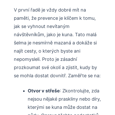
V⁣ první ⁢řadě je vždy⁣ dobré mít na
paměti, že prevence⁣ je klíčem k tomu,
jak‌ se⁤ vyhnout nevítaným⁤
návštěvníkům, jako je kuna. Tato malá
šelma‌ je nesmírně mazaná a dokáže ⁢si
najít cesty, o kterých byste ani
‍nepomysleli.⁤ Proto je zásadní
prozkoumat ‌své okolí a zjistit, kudy by
⁣se mohla dostat dovnitř. Zaměřte se na:
Otvor v ⁣střeše
: ‍Zkontrolujte, zda
nejsou⁢ nějaké ⁣praskliny nebo‍ díry,
kterými se kuna může⁤ dostat na