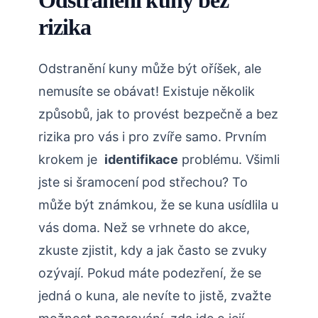
Odstranění⁤ kuny bez
rizika
Odstranění kuny může být ⁢oříšek,⁤ ale
⁤nemusíte se obávat! Existuje‌ několik
způsobů, ‌jak to provést bezpečně​ a bez
rizika pro vás ‌i pro⁢ zvíře samo.⁤ Prvním
krokem je ⁢
identifikace
problému. ‌Všimli
jste si​ šramocení pod střechou? To
může být‌ známkou, ⁣že ‌se​ kuna ⁢usídlila u⁤
vás doma.⁢ Než se vrhnete do akce,
zkuste​ zjistit,‌ kdy a jak často⁢ se zvuky⁢
ozývají. Pokud máte ‌podezření, že se
jedná⁣ o ⁢kuna, ale nevíte to‍ jistě,⁣ zvažte