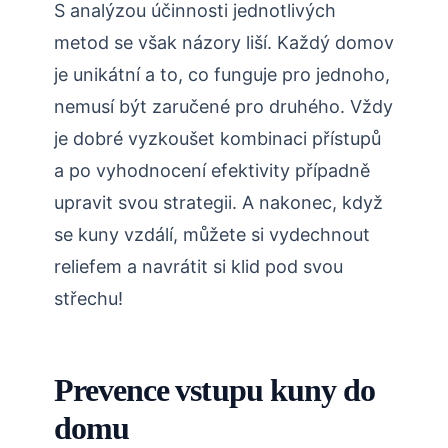
S analýzou účinnosti ⁢jednotlivých
metod se však ​názory liší.‌ Každý ​domov
je‍ unikátní a to,‍ co⁤ funguje pro jednoho,‌
nemusí být zaručené pro⁣ druhého. Vždy
je dobré⁣ vyzkoušet kombinaci přístupů
a po vyhodnocení efektivity případně
upravit svou strategii.⁢ A‍ nakonec, když
se kuny ‌vzdálí, ⁤můžete ⁢si vydechnout
reliefem a⁢ navrátit si ⁢klid pod svou
‌střechu!
Prevence⁣ vstupu‍ kuny ​do⁣
domu