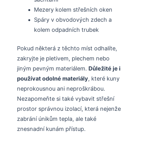
Mezery kolem ‌střešních oken
Spáry ‍v‍ obvodových zdech a⁤
kolem​ odpadních trubek
Pokud některá z ⁢těchto míst odhalíte,
zakryjte je⁣ pletivem, plechem ​nebo
jiným pevným materiálem.​
Důležité‍ je i
používat odolné​ materiály
, ⁣které‌ kuny
neprokousnou ani neproškrábou.​
Nezapomeňte si také vybavit střešní
prostor správnou izolací,‌ která nejenže
zabrání únikům tepla, ale⁢ také
znesnadní kunám ‍přístup.