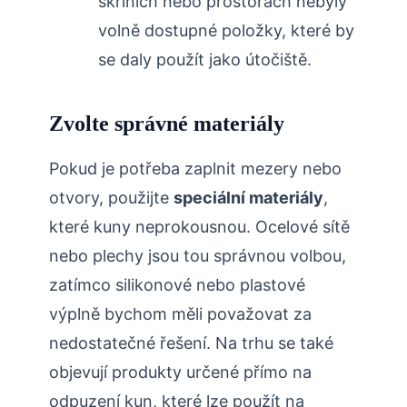
skříních nebo prostorách nebyly
volně ​dostupné položky, které by
se daly⁣ použít⁣ jako útočiště.
Zvolte⁣ správné materiály
Pokud je ​potřeba zaplnit mezery nebo
otvory, použijte
speciální ‌materiály
,
které kuny neprokousnou. Ocelové⁣ sítě
nebo plechy jsou tou správnou‌ volbou,
zatímco​ silikonové nebo plastové
výplně bychom měli​ považovat za
nedostatečné řešení. Na trhu se také
objevují produkty⁤ určené přímo ⁤na
odpuzení kun, ​které​ lze použít na​