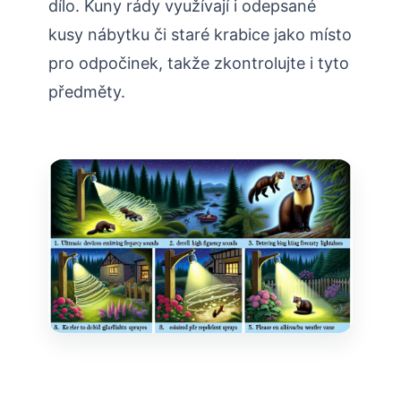
dílo.⁣ Kuny rády ⁣využívají i odepsané
⁣kusy‌ nábytku či staré ‌krabice‍ jako místo
⁢pro odpočinek, takže zkontrolujte⁢ i tyto
předměty.