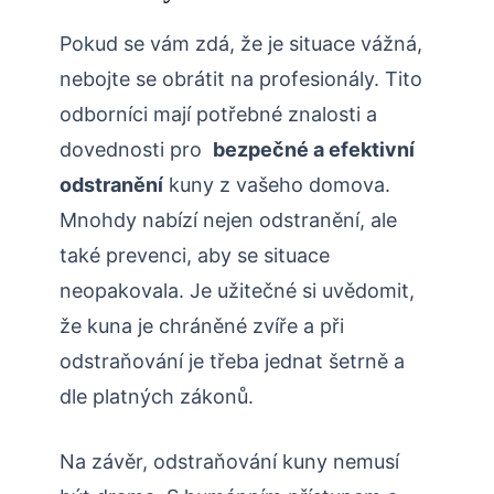
Pokud ⁢se ‌vám⁣ zdá, že je‌ situace vážná,
nebojte se obrátit ⁤na ⁣profesionály.⁤ Tito
odborníci mají potřebné znalosti ⁢a
dovednosti⁣ pro ⁣
bezpečné a efektivní
odstranění
⁣kuny z ⁣vašeho domova.⁤
Mnohdy nabízí ⁣nejen odstranění, ale
také prevenci, aby se‌ situace
neopakovala. Je užitečné si ‍uvědomit,
že kuna je chráněné zvíře ⁤a při
odstraňování⁤ je třeba jednat šetrně ⁢a
dle‌ platných zákonů.
Na závěr, odstraňování kuny nemusí ​