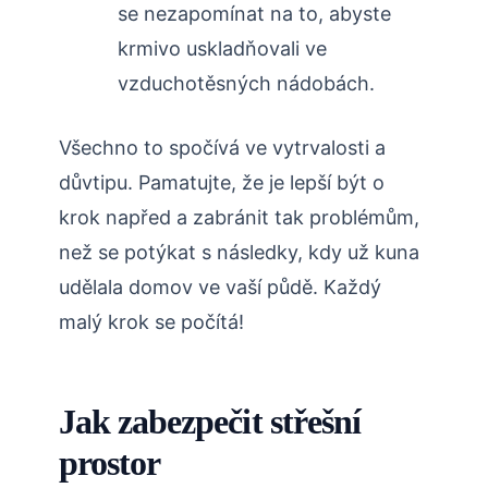
se‍ nezapomínat ⁢na to, abyste
krmivo⁢ uskladňovali ⁣ve
vzduchotěsných ‌nádobách.
Všechno ​to spočívá ve vytrvalosti a
⁢důvtipu. Pamatujte, že ‌je lepší být o​
krok​ napřed a zabránit tak​ problémům,
než se ⁣potýkat ⁤s ⁤následky,‍ kdy ⁢už kuna
‍udělala domov ve ‌vaší půdě. ⁢Každý
malý krok se počítá!
Jak zabezpečit střešní
prostor