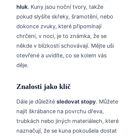
hluk
. Kuny​ jsou noční ‌tvory,‍ takže
‍pokud slyšíte⁤ skřeky, šramotění, nebo
dokonce zvuky, které připomínají​
chrčení, v noci, je to známka, že se
někde v blízkosti ‍schovávají. Mějte uši
otevřené a uvidíte, co​ se kolem vás‍
děje.
Znalosti ⁤jako klíč
Dále je důležité
sledovat‍ stopy
. Můžete
najít škrábance na povrchu dřeva,
trubkách nebo​ jiných materiálech,⁣ které
naznačují, ‍že⁤ se kuna pokoušela dostat