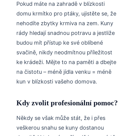
Pokud máte na ​zahradě v ⁢blízkosti
domu krmítko pro‌ ptáky, ujistěte se, že
nehodíte ⁣zbytky krmiva⁣ na zem. Kuny​
rády⁤ hledají snadnou potravu a jestliže
budou mít přístup⁣ ke své ‌oblíbené
‍svačině, nikdy neodmítnou příležitost
ke krádeži. ‍Mějte to na paměti a ⁣dbejte
na ​čistotu – méně ​jídla venku = méně
‌kun v blízkosti vašeho domova.
Kdy zvolit profesionální pomoc?
Někdy se však⁣ může stát, že i přes
veškerou snahu se kuny ⁣dostanou