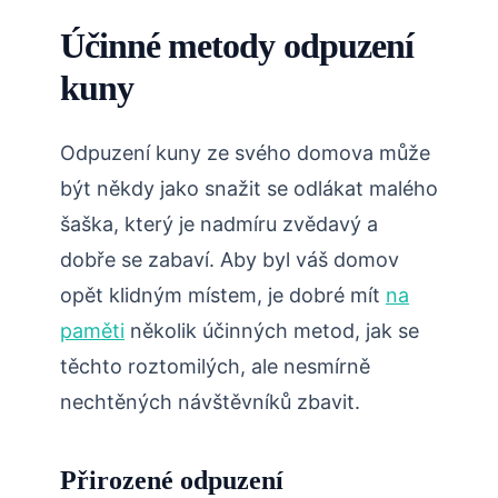
Účinné metody odpuzení⁢
kuny
Odpuzení kuny ze‌ svého domova může
být někdy jako snažit se odlákat malého‍
šaška, který ​je ‌nadmíru zvědavý a
dobře se zabaví. Aby ⁤byl ‌váš domov
‌opět klidným místem, ‍je dobré mít
na
paměti
několik účinných metod, jak se
⁤těchto roztomilých, ale nesmírně⁢
nechtěných ⁤návštěvníků ‍zbavit.
Přirozené odpuzení