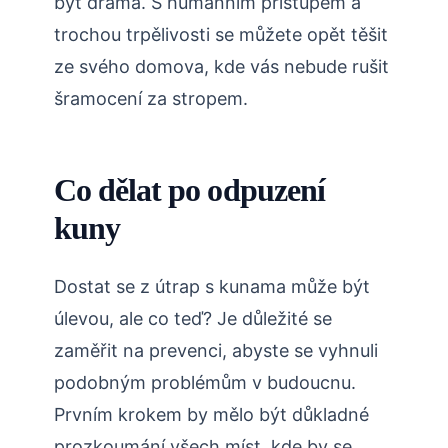
být‍ drama. S humánním přístupem ⁤a
‍trochou trpělivosti se můžete opět těšit
ze svého domova, kde vás ​nebude rušit
šramocení za​ stropem.
Co dělat po odpuzení
kuny
Dostat se z‌ útrap s‌ kunama‌ může být
⁣úlevou, ⁣ale ​co teď?⁢ Je důležité se
‍zaměřit na prevenci, abyste ‍se ⁣vyhnuli
podobným problémům v budoucnu.
Prvním ⁤krokem by mělo být důkladné
prozkoumání všech ⁣míst, kde by⁢ se