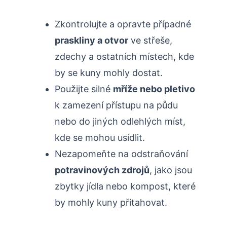
Zkontrolujte a opravte případné
praskliny a otvor
ve střeše,
zdechy a⁢ ostatních‍ místech, kde
by​ se kuny mohly dostat.
Použijte‍ silné
mříže nebo pletivo
k zamezení přístupu na půdu
nebo do jiných‍ odlehlých ‍míst,​
kde ⁣se mohou​ usídlit.
Nezapomeňte na odstraňování
potravinových zdrojů
, jako jsou
zbytky jídla⁢ nebo⁣ kompost, ​které
by mohly⁣ kuny ⁢přitahovat.