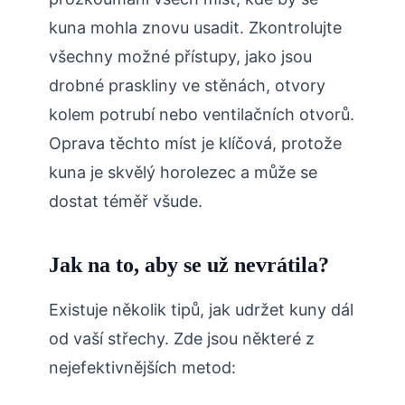
kuna ⁢mohla znovu usadit.⁤ Zkontrolujte​
všechny ‍možné přístupy, ​jako jsou ​
drobné‌ praskliny ​ve stěnách, otvory
kolem potrubí nebo ventilačních otvorů.
Oprava ‌těchto míst je ‍klíčová, ‍protože⁣
kuna je skvělý⁢ horolezec a může se
dostat ‌téměř ⁢všude.
Jak na to, aby ⁢se už nevrátila?
Existuje několik⁢ tipů, ⁣jak udržet kuny dál
od vaší střechy. Zde jsou některé‍ z
nejefektivnějších metod: