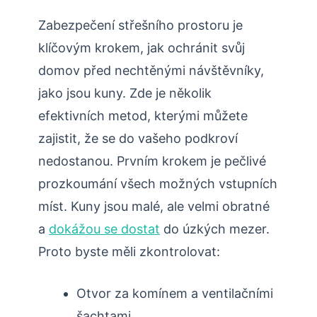
Zabezpečení střešního‍ prostoru ⁣je
klíčovým krokem, jak ochránit​ svůj
domov před⁤ nechtěnými návštěvníky,
jako jsou kuny.⁤ Zde je několik
efektivních‍ metod, kterými můžete‌
zajistit, že se ⁤do ‌vašeho⁢ podkroví
nedostanou. ‌Prvním krokem je pečlivé
prozkoumání všech možných​ vstupních
míst.‍ Kuny jsou‍ malé,⁣ ale​ velmi​ obratné
a
dokážou se dostat
⁣ do úzkých mezer.
Proto⁣ byste měli zkontrolovat:
Otvor‌ za komínem‌ a ventilačními
šachtami