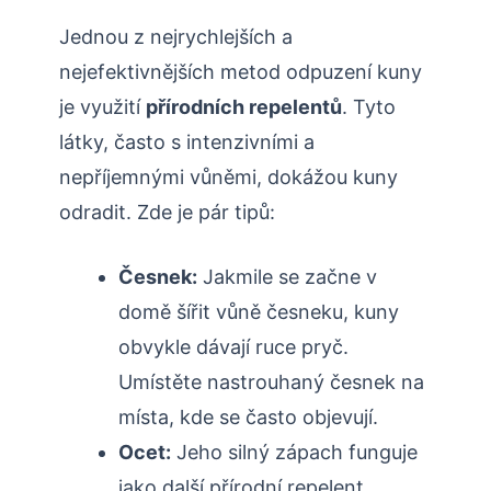
Jednou⁢ z nejrychlejších‍ a
nejefektivnějších metod odpuzení kuny
je využití
přírodních repelentů
. Tyto
látky, často ‍s intenzivními a ​
nepříjemnými⁤ vůněmi, dokážou kuny
odradit. Zde je pár tipů:
Česnek:
Jakmile se⁣ začne v
domě ⁤šířit‌ vůně česneku, kuny
obvykle dávají ruce pryč.
Umístěte nastrouhaný ⁣česnek na​
místa, kde ‍se často objevují.
Ocet:
Jeho silný zápach funguje‍
jako další ⁢přírodní repelent.‌