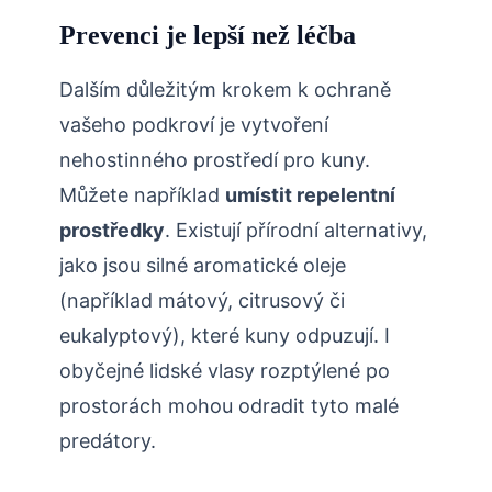
Prevenci je lepší než léčba
Dalším důležitým⁢ krokem⁢ k ochraně​
vašeho podkroví je vytvoření
nehostinného prostředí pro kuny.
Můžete například
umístit repelentní
prostředky
. Existují přírodní alternativy,
jako jsou‍ silné aromatické⁤ oleje⁢
(například mátový, citrusový či
eukalyptový), které kuny odpuzují. I‍
obyčejné lidské vlasy rozptýlené po
prostorách mohou⁤ odradit tyto ​malé
predátory.