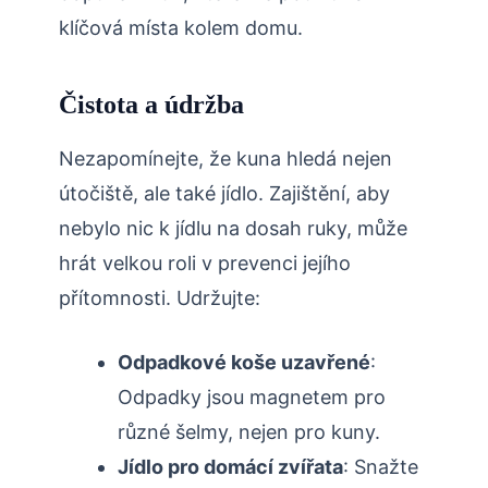
klíčová​ místa⁤ kolem domu.
Čistota a údržba
Nezapomínejte, že⁢ kuna hledá ⁢nejen
útočiště,​ ale také jídlo. Zajištění, ⁣aby
nebylo‌ nic⁢ k jídlu ​na dosah ⁢ruky, může
hrát velkou​ roli v ⁢prevenci jejího
přítomnosti. ‍Udržujte:
Odpadkové koše‍ uzavřené
:⁤
Odpadky ‍jsou magnetem pro
různé šelmy, nejen pro kuny.
Jídlo pro​ domácí zvířata
: Snažte