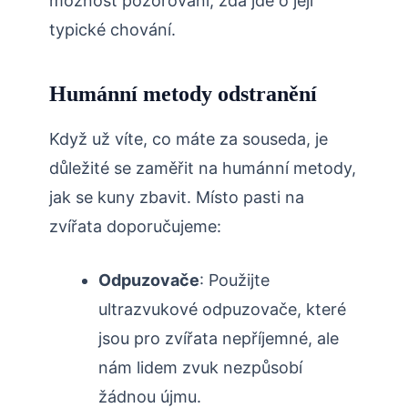
možnost‌ pozorování, zda jde‌ o ‌její
typické ‍chování.
Humánní metody odstranění
Když už​ víte, co máte za⁣ souseda, je ​
důležité se zaměřit na humánní ‍metody,
‌jak​ se kuny⁢ zbavit. Místo pasti na⁣
zvířata doporučujeme:
Odpuzovače
: Použijte
ultrazvukové ‍odpuzovače,⁤ které
‍jsou pro ⁢zvířata nepříjemné, ale
nám lidem zvuk‍ nezpůsobí
žádnou újmu.