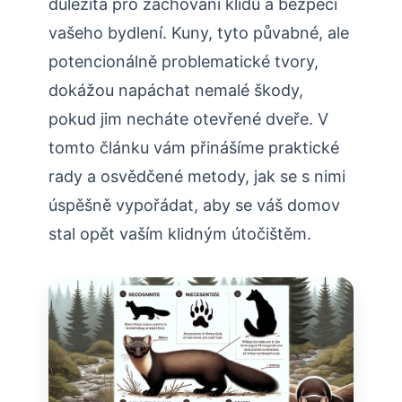
důležitá pro ⁣zachování klidu a ⁣bezpečí​
vašeho bydlení. ⁢Kuny,⁤ tyto ‍půvabné, ale
potencionálně problematické tvory,
dokážou napáchat​ nemalé škody,
pokud ​jim⁤ necháte otevřené dveře. ⁢V
tomto článku vám přinášíme praktické‌
rady ‌a osvědčené‍ metody, jak se s nimi
úspěšně vypořádat,⁢ aby se váš domov
⁣stal​ opět vaším⁢ klidným útočištěm.