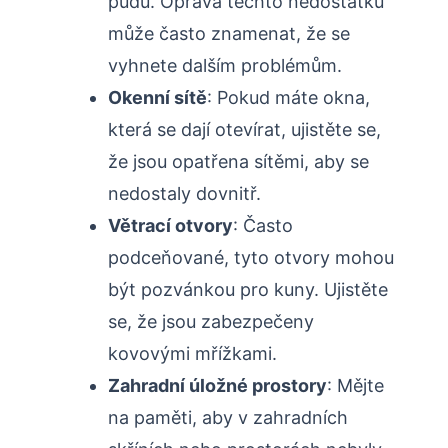
půdu.​ Oprava ‍těchto ​nedostatků
může⁣ často znamenat, že se
vyhnete ​dalším ‌problémům.
Okenní sítě
: Pokud máte⁢ okna,
⁤která⁢ se dají otevírat, ujistěte se,‌
že jsou opatřena sítěmi, aby se⁣
nedostaly dovnitř.
Větrací ‍otvory
: Často
podceňované, tyto ​otvory mohou
být ‌pozvánkou pro kuny. Ujistěte
se, že jsou ‍zabezpečeny
kovovými mřížkami.
Zahradní⁤ úložné ⁢prostory
: Mějte
na paměti, aby⁤ v zahradních‍