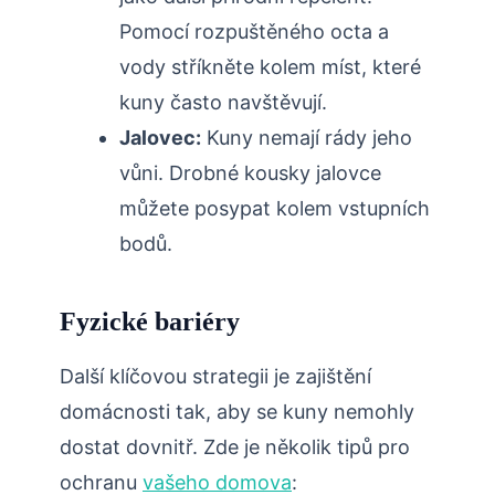
Pomocí rozpuštěného ⁤octa a
vody‌ stříkněte ​kolem míst,​ které⁤
kuny často navštěvují.
Jalovec:
Kuny nemají rády jeho
vůni. Drobné kousky jalovce⁢
můžete posypat kolem vstupních
bodů.
Fyzické bariéry
Další klíčovou strategii je zajištění⁤
domácnosti tak, ​aby ‍se kuny‌ nemohly
dostat dovnitř.⁤ Zde je ⁢několik tipů pro
ochranu
vašeho domova
: