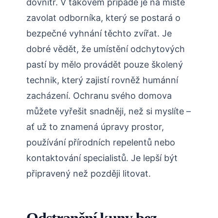
dovnitř.⁢ V takovém případě je na místě⁤
zavolat ‍odborníka, který se postará⁣ o
⁣bezpečné vyhnání těchto zvířat. Je
dobré vědět, že umístění odchytových
pastí by mělo provádět pouze školený​
technik, ‌který zajistí rovněž ‌humánní
zacházení.⁣ Ochranu ⁣svého⁢ domova
můžete vyřešit snadněji, než⁣ si ⁣myslíte –
ať už to znamená úpravy prostor,
používání přírodních ⁣repelentů nebo
kontaktování⁢ specialistů. Je lepší být
připravený než později⁤ litovat.