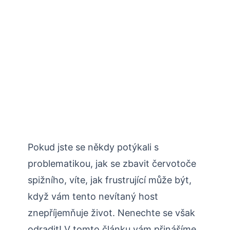
Pokud jste se někdy potýkali​ s
problematikou, jak se zbavit červotoče
spižního, víte, ⁤jak​ frustrující může být,
když⁢ vám tento nevítaný host
⁤znepříjemňuje‍ život. Nenechte se ​však
odradit! V tomto článku vám⁣ přinášíme