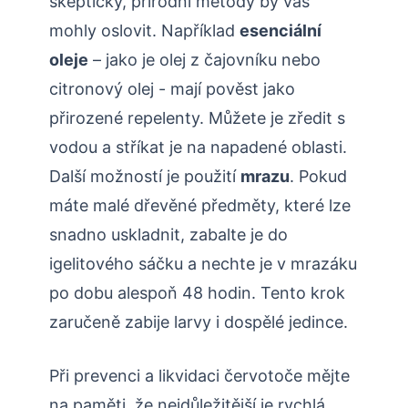
skepticky,​ přírodní metody by vás
mohly⁣ oslovit. ‍Například
esenciální
oleje
– ⁢jako⁣ je‌ olej z čajovníku nebo
citronový olej ⁢- mají pověst jako ​
přirozené repelenty. Můžete⁢ je zředit s
vodou a stříkat je na napadené ⁣oblasti.
Další možností je použití
mrazu
.⁣ Pokud ​
máte malé dřevěné předměty, ⁢které lze
snadno uskladnit, zabalte je do
⁤igelitového⁤ sáčku a nechte je ‍v mrazáku
po dobu alespoň 48 hodin. Tento krok
‍zaručeně zabije⁤ larvy i​ dospělé jedince.
Při ‍prevenci a likvidaci červotoče mějte⁢
na ⁤paměti,‍ že nejdůležitější je rychlá