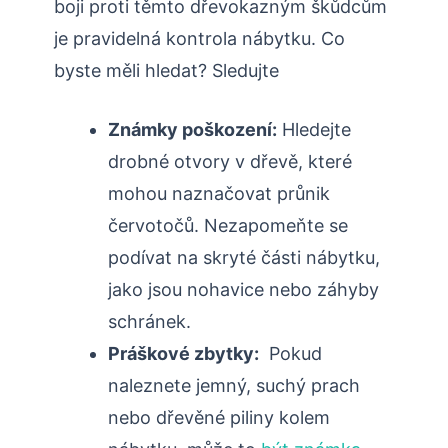
boji proti těmto dřevokazným škůdcům
je ​pravidelná‌ kontrola ‌nábytku. Co
byste měli⁣ hledat? Sledujte
Známky poškození:
Hledejte
‌drobné otvory v dřevě, které
mohou ⁢naznačovat ⁣průnik⁢
červotočů. Nezapomeňte se
podívat ⁣na skryté části nábytku,
jako jsou nohavice nebo záhyby
schránek.
Práškové ‌zbytky:
‍ Pokud‍
naleznete ⁤jemný, suchý prach
nebo ​dřevěné ⁣piliny kolem