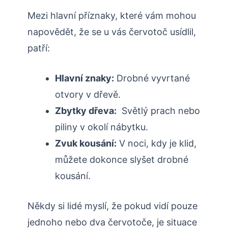
Mezi hlavní příznaky, které vám mohou
napovědět, že se u‌ vás červotoč usídlil,
patří:
Hlavní​ znaky:
Drobné vyvrtané
otvory v dřevě.
Zbytky​ dřeva:
‍ Světlý prach ‍nebo​
piliny v okolí nábytku.
Zvuk kousání:
V noci, kdy je‍ klid,
můžete⁢ dokonce ⁣slyšet drobné
kousání.
Někdy si ⁣lidé myslí, že pokud vidí pouze
jednoho nebo dva červotoče,​ je situace