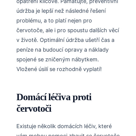
opatření klíčové. Pamatujte, preventivní
‌údržba​ je lepší⁤ než⁢ následné řešení
problému, ⁣a to platí nejen pro
červotoče, ale i⁤ pro spoustu dalších věcí⁣
v životě. Optimální údržba⁤ ušetří čas a
⁢peníze‍ na⁤ budoucí opravy a náklady
spojené se zničeným ⁢nábytkem.
Vložené ⁣úsilí‍ se rozhodně vyplatí!
Domácí ⁣léčiva proti‍
červotoči
Existuje několik domácích léčiv, které
vám mohou pomoci‍ zbavit se červotoče