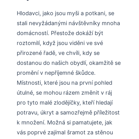
Hlodavci, jako jsou myši a potkani, se
stali nevyžádanými návštěvníky mnoha
domácností. Přestože dokáží být
roztomilí, když jsou viděni ve své
přirozené řadě, ve chvíli, kdy⁤ se
dostanou⁣ do našich​ obydlí, okamžitě se‍
promění v nepříjemné škůdce.
Místnosti, které ⁣jsou na první pohled
útulné, se mohou rázem změnit v ráj
pro ⁣tyto ⁤malé zlodějíčky, kteří hledají
⁢potravu, ‍úkryt a samozřejmě příležitost
k množení. Možná si pamatujete, jak ​
vás ⁣poprvé zajímal šramot za stěnou