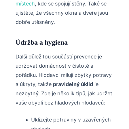
místech
, kde se spojují stěny. Také se
ujistěte, že všechny okna a dveře⁢ jsou
dobře⁢ utěsněny.
Údržba a hygiena
Další důležitou součástí ⁢prevence je
udržovat domácnost v čistotě a
pořádku. Hlodavci milují zbytky potravy
a úkryty, takže
pravidelný úklid
je ​
nezbytný. Zde je několik ⁢tipů, jak udržet
vaše obydlí bez hladových hlodavců:
Uklízejte potraviny‌ v‌ uzavřených
obalech.