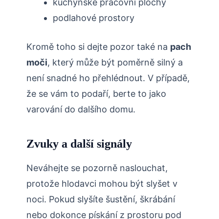
kuchyňské pracovní plochy
podlahové prostory
Kromě toho si dejte pozor také na
pach
moči
, který⁤ může být ‍poměrně silný a
není⁣ snadné ho přehlédnout. V případě,‌
že se vám to podaří, berte to jako
varování do dalšího domu.
Zvuky a‌ další signály
Neváhejte se pozorně naslouchat,
protože hlodavci⁤ mohou​ být slyšet v
noci. Pokud slyšíte šustění, škrábání
nebo⁤ dokonce pískání⁤ z prostoru pod