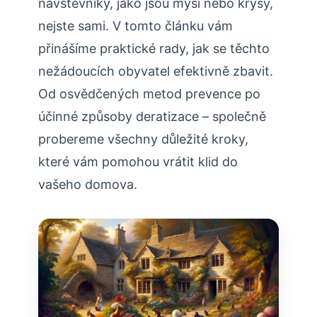
návštěvníky, jako jsou myši nebo krysy, ​
nejste sami. V⁤ tomto článku vám
přinášíme praktické⁢ rady, jak se těchto
nežádoucích obyvatel efektivně zbavit.
Od osvědčených metod prevence po‌
účinné způsoby deratizace – společně
probereme všechny důležité kroky,
které vám pomohou vrátit klid do
vašeho⁢ domova.