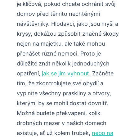
⁤je klíčová,​ pokud chcete ochránit svůj
domov před těmito‍ nechtěnými
návštěvníky. Hlodavci, jako ‍jsou myši a
krysy, dokážou ‌způsobit značné škody
nejen na majetku, ale také mohou
přenášet různé nemoci. Proto je
důležité znát několik jednoduchých
opatření,
jak se jim vyhnout
. Začněte
tím, že ‌zkontrolujete své⁤ obydlí a
vyplníte všechny praskliny a otvory,
kterými by se mohli‍ dostat dovnitř.
Možná budete překvapeni, ‍kolik
drobných mezer v našich domech
existuje, ať už kolem⁤ trubek,
nebo na