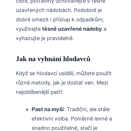
⁢čisté, potraviny uchovávejte v těsně
uzavřených nádobách. Podobně​ je
dobré omezit i přístup k odpadkům;
využívejte
těsně uzavřené nádoby
a‌
vyhazujte je pravidelně.
Jak na vyhnání⁣ hlodavců
Když se hlodavci usídlili, můžete⁤ použít
různé metody, jak je dostat ven. Mezi
nejoblíbenější patří:
Past na myši
: Tradiční, ale stále
efektivní volba. Poměrně‍ levné a⁣
snadno použitelné, stačí je