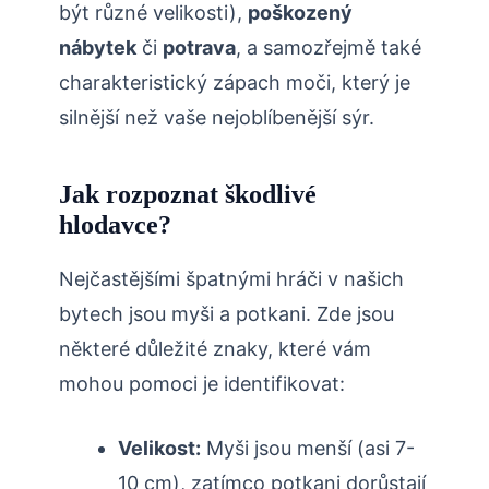
být‌ různé velikosti),
poškozený⁢
nábytek
či
potrava
, a samozřejmě také
charakteristický zápach moči,‍ který je
silnější‌ než vaše nejoblíbenější sýr.
Jak rozpoznat škodlivé
⁣hlodavce?
Nejčastějšími špatnými⁢ hráči v našich
bytech jsou myši a potkani. Zde jsou
některé důležité znaky, ⁢které vám‌
mohou pomoci je identifikovat:
Velikost:
Myši ⁣jsou menší (asi 7-
10 cm), zatímco potkani dorůstají