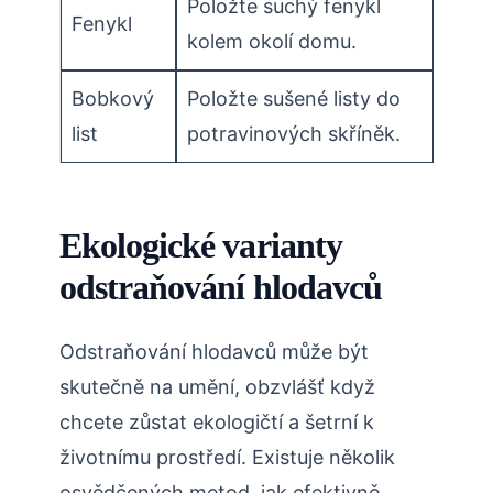
Položte suchý fenykl
Fenykl
kolem okolí domu.
Bobkový
Položte sušené listy do
list
potravinových skříněk.
Ekologické varianty
odstraňování hlodavců
Odstraňování hlodavců může být
skutečně na ⁣umění, obzvlášť ⁢když‌
chcete zůstat ekologičtí a šetrní k⁤
životnímu prostředí. Existuje několik
osvědčených metod, jak efektivně