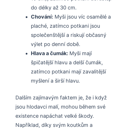
do délky ⁣až​ 30 cm.
Chování:
Myši jsou víc osamělé a
plaché, zatímco potkani jsou
společenštější a riskují občasný
výlet po denní době.
Hlava a čumák:
Myši mají
špičatější hlavu a delší čumák,
zatímco potkani mají⁤ zavalitější
⁤myšlení a širší hlavu.
Dalším‍ zajímavým faktem je, že i když
jsou hlodavci malí, mohou během své
existence⁤ napáchat velké škody.
Například, díky svým koutkům a