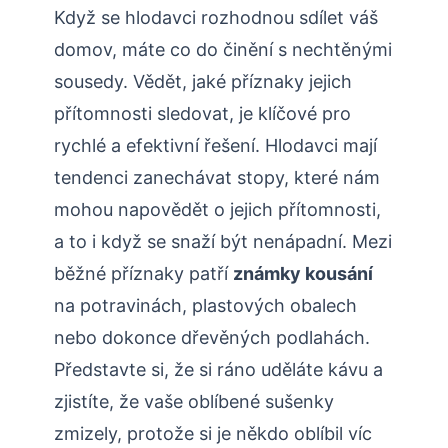
Když se hlodavci ⁤rozhodnou sdílet váš
domov, máte co do činění s⁢ nechtěnými
sousedy. Vědět,‌ jaké příznaky jejich
přítomnosti sledovat, je klíčové⁣ pro
rychlé ⁤a ⁣efektivní řešení. Hlodavci mají
tendenci zanechávat stopy,⁤ které nám
mohou napovědět ‍o ‍jejich přítomnosti,
a to i když⁣ se snaží být nenápadní. Mezi
běžné příznaky patří
známky kousání
na potravinách, plastových obalech
nebo dokonce dřevěných podlahách.
Představte si, že si ráno ⁣uděláte kávu a
zjistíte, ⁤že vaše oblíbené sušenky
zmizely, protože si ⁢je někdo oblíbil víc