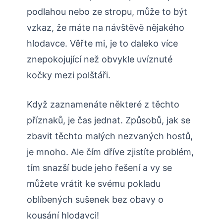
podlahou nebo ze stropu, ⁢může to být
vzkaz, že máte na návštěvě nějakého
hlodavce. Věřte mi, je to daleko více
znepokojující než obvykle ​uvíznuté
kočky mezi polštáři.
Když zaznamenáte některé z těchto
příznaků, je čas ‍jednat. ‌Způsobů, jak se‍
zbavit těchto ⁣malých⁢ nezvaných hostů,
je mnoho.⁣ Ale ​čím​ dříve zjistíte problém,
tím snazší bude jeho řešení a vy se
můžete‍ vrátit ke svému pokladu
oblíbených sušenek bez obavy o
kousání hlodavci!