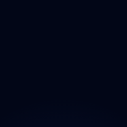
Čištění
Deratizace
Dezinfikace
Jak Odmastit
Opad
Ozonem
O projektu
Magazín
Kontakt
Ochrana údajů