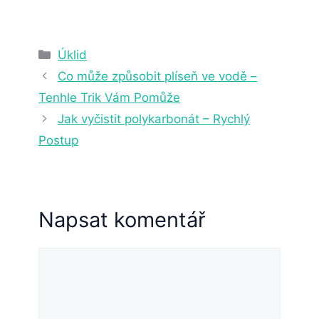
17. 2. 2023
6 min čtení
Rubriky
Úklid
Co může způsobit plíseň ve vodě –
Tenhle Trik Vám Pomůže
Jak vyčistit polykarbonát – Rychlý
Postup
Napsat komentář
Komentář