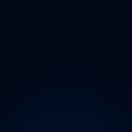
Opad
Ozonem
O projektu
Magazín
Kontakt
Ochrana údajů