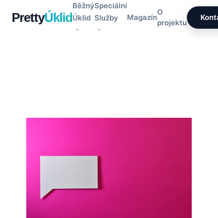
Přeskočit
Běžný
Speciální
O
Pretty
Úklid
na
Magazín
Kont
Úklid
Služby
projektu
obsah