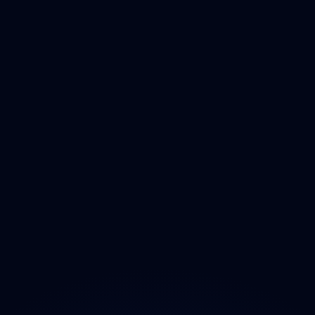
Čištění
Deratizace
Dezinfikace
Jak Odmastit
Opad
Ozonem
O projektu
Magazín
Kontakt