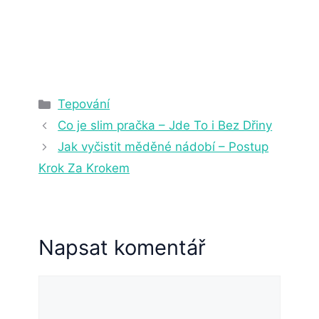
29. 10. 2022
4 min čtení
Rubriky
Tepování
Co je slim pračka – Jde To i Bez Dřiny
Jak vyčistit měděné nádobí – Postup
Krok Za Krokem
Napsat komentář
Komentář