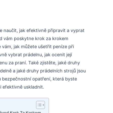
e naučit, jak efektivně připravit a vyprat
od vám poskytne krok za krokem
vám, jak můžete ušetřit peníze při
ně vybrat prádelnu, jak ocenit její
enu za praní. Také zjistěte, jaké druhy
delně a jaké druhy prádelních strojů jsou
ou bezpečnostní opatření, která byste
 efektivně uskladnit.
 Návod Krok Za Krokem