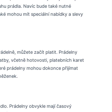
ruhu prádla. Navíc bude také nutné
také mohou mít speciální nabídky a slevy
rádelně, můžete začít platit. Prádelny
atby, včetně hotovosti, platebních karet
eré prádelny mohou dokonce přijímat
něženek.
dlo. Prádelny obvykle mají časový