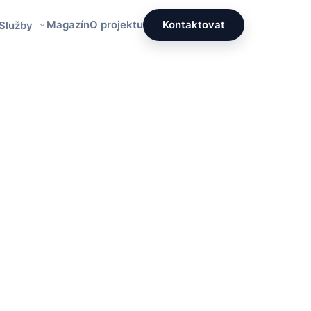
Magazín
O projektu
Kontaktovat
 Služby
Redakce PrettyÚklid
Tým specialistů na čistotu