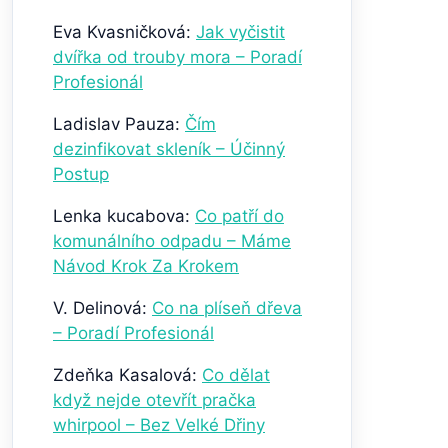
Eva Kvasničková
:
Jak vyčistit
dvířka od trouby mora – Poradí
Profesionál
Ladislav Pauza
:
Čím
dezinfikovat skleník – Účinný
Postup
Lenka kucabova
:
Co patří do
komunálního odpadu – Máme
Návod Krok Za Krokem
V. Delinová
:
Co na plíseň dřeva
– Poradí Profesionál
Zdeňka Kasalová
:
Co dělat
když nejde otevřít pračka
whirpool – Bez Velké Dřiny