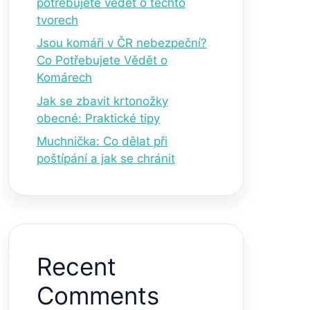
potřebujete vědět o těchto
tvorech
Jsou komáři v ČR nebezpeční?
Co Potřebujete Vědět o
Komárech
Jak se zbavit krtonožky
obecné: Praktické tipy
Muchnička: Co dělat při
poštípání a jak se chránit
Recent
Comments