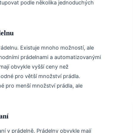
tupovat podle několika jednoduchých
delnu
ádelnu. Existuje mnoho možností, ale
hodními prádelnami a automatizovanými
ají obvykle vyšší ceny než
hodné pro větší množství prádla.
é pro menší množství prádla, ale
aní
praní v prádelně. Prádelny obvykle mají