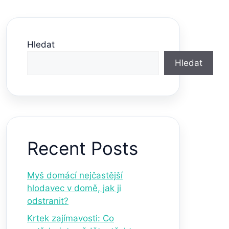
Hledat
Hledat
Recent Posts
Myš domácí nejčastější
hlodavec v domě, jak ji
odstranit?
Krtek zajímavosti: Co