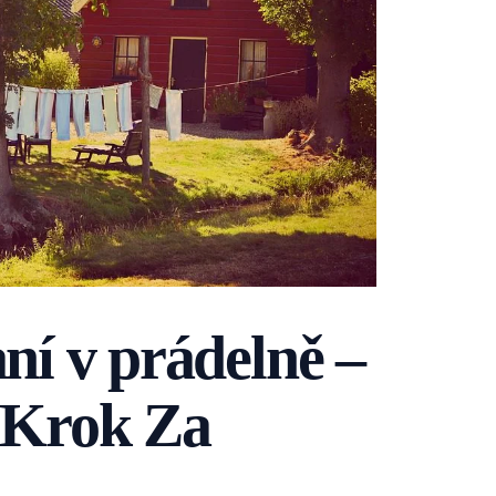
aní v prádelně –
Krok Za