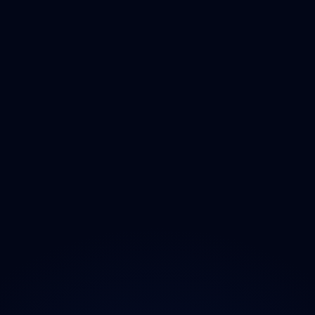
Čištění
Deratizace
Dezinfikace
Jak Odmastit
Opad
Ozonem
O projektu
Magazín
Kontakt
Ochrana údajů