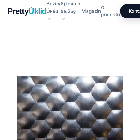
Přeskočit
Běžný
Speciální
O
Pretty
Úklid
na
Magazín
Kont
Úklid
Služby
projektu
obsah