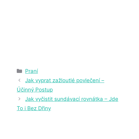
5. 7. 2023
5 min čtení
Rubriky
Praní
Jak vyprat zažloutlé povlečení –
Účinný Postup
Jak vyčistit sundávací rovnátka – Jde
To i Bez Dřiny