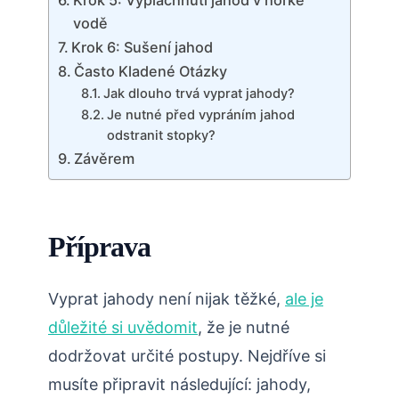
Krok 5: Vypláchnutí jahod v horké
vodě
Krok 6: Sušení jahod
Často Kladené Otázky
Jak dlouho trvá vyprat jahody?
Je nutné před vypráním jahod
odstranit stopky?
Závěrem
Příprava
Vyprat jahody není nijak těžké,
ale je
důležité si uvědomit
, že je nutné
dodržovat určité postupy. Nejdříve si
musíte připravit následující: jahody,