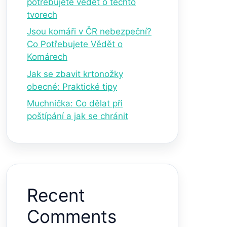
potřebujete vědět o těchto
tvorech
Jsou komáři v ČR nebezpeční?
Co Potřebujete Vědět o
Komárech
Jak se zbavit krtonožky
obecné: Praktické tipy
Muchnička: Co dělat při
poštípání a jak se chránit
Recent
Comments