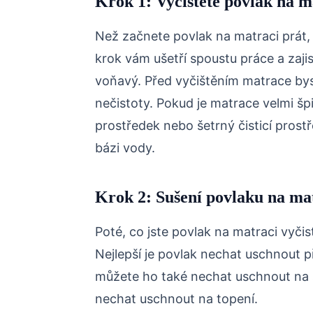
Krok 1: Vyčistěte povlak na m
Než začnete povlak na matraci prát, j
krok vám ušetří spoustu práce a zaji
voňavý. Před vyčištěním matrace byst
nečistoty. Pokud je matrace velmi špi
prostředek nebo šetrný čisticí prostř
bázi vody.
Krok 2: Sušení povlaku na ma
Poté, co jste povlak na matraci vyčisti
Nejlepší je povlak nechat uschnout 
můžete ho také nechat uschnout na 
nechat uschnout na topení.