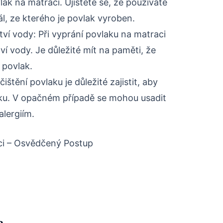
k na matraci. Ujistěte se, že používáte
ál, ze kterého je povlak vyroben.
í vody: Při vyprání povlaku na matraci
ví vody. Je důležité mít na paměti, že
 povlak.
ištění povlaku je důležité zajistit, aby
aku. V opačném případě se mohou usadit
alergiím.
ci – Osvědčený Postup