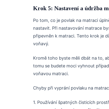
Krok 5: Nastavení a údržba m
Po tom, co je povlak na matraci úpl
nastavit. Při nastavování matrace bys
připevněn k matraci. Tento krok je dů
voňavý.
Kromě toho byste měli dbát na to, aby
tomu se budete moci vyhnout případn
voňavou matraci.
Chyby při vyprání povlaku na matra
1. Používání špatných čisticích prost