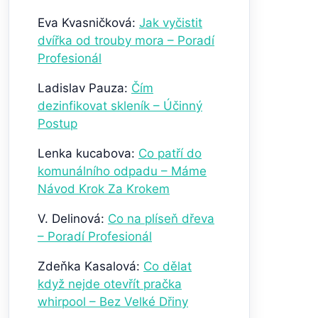
Eva Kvasničková
:
Jak vyčistit
dvířka od trouby mora – Poradí
Profesionál
Ladislav Pauza
:
Čím
dezinfikovat skleník – Účinný
Postup
Lenka kucabova
:
Co patří do
komunálního odpadu – Máme
Návod Krok Za Krokem
V. Delinová
:
Co na plíseň dřeva
– Poradí Profesionál
Zdeňka Kasalová
:
Co dělat
když nejde otevřít pračka
whirpool – Bez Velké Dřiny