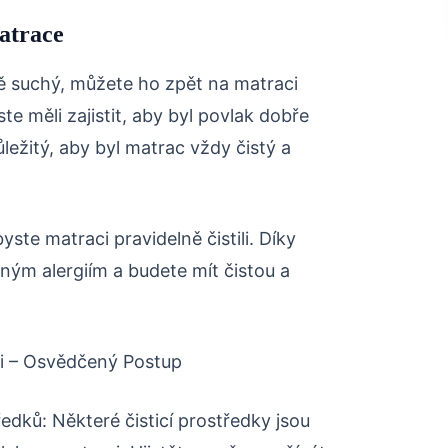
atrace
ně suchý, můžete ho zpět na matraci
te měli zajistit, aby byl povlak dobře
ležitý, aby byl matrac vždy čistý a
ste matraci pravidelně čistili. Díky
ým alergiím a budete mít čistou a
ci – Osvědčený Postup
ředků: Některé čisticí prostředky jsou