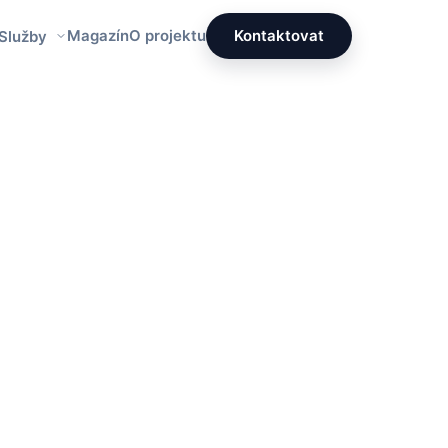
Magazín
O projektu
Kontaktovat
 Služby
Redakce PrettyÚklid
Tým specialistů na čistotu