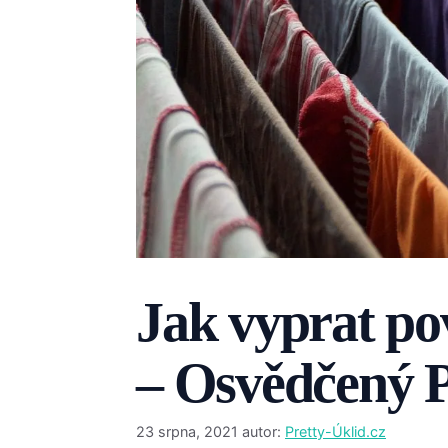
Jak vyprat po
– Osvědčený 
23 srpna, 2021
autor:
Pretty-Úklid.cz