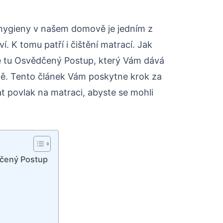
a hygieny v našem domově je jedním z
í. K tomu patří i čištění matrací. Jak
je tu Osvědčený Postup, který Vám dává
vně. Tento článek Vám poskytne krok za
at povlak na matraci, abyste se mohli
dčený Postup
e