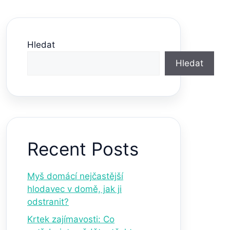
Hledat
Hledat
Recent Posts
Myš domácí nejčastější
hlodavec v domě, jak ji
odstranit?
Krtek zajímavosti: Co