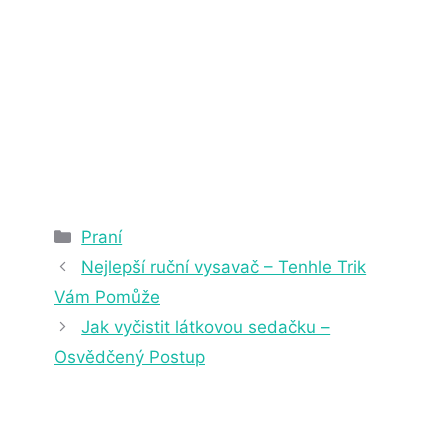
5. 7. 2023
5 min čtení
Rubriky
Praní
Nejlepší ruční vysavač – Tenhle Trik
Vám Pomůže
Jak vyčistit látkovou sedačku –
Osvědčený Postup