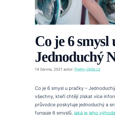
Co je 6 smysl 
Jednoduchý 
14 června, 2021
autor:
Pretty-Úklid.cz
Co je 6 smysl u pračky – Jednoduch
všechny, kteří chtějí získat více inf
průvodce poskytuje jednoduchý a sn
funguje 6 smyslů,
jaká je jeho výhod