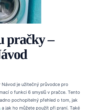
u pračky –
Návod
ý Návod je užitečný průvodce pro
ormací o funkci 6 smyslů v pračce. Tento
adno pochopitelný přehled o tom, jak
a
a jak ho můžete použít při praní. Také