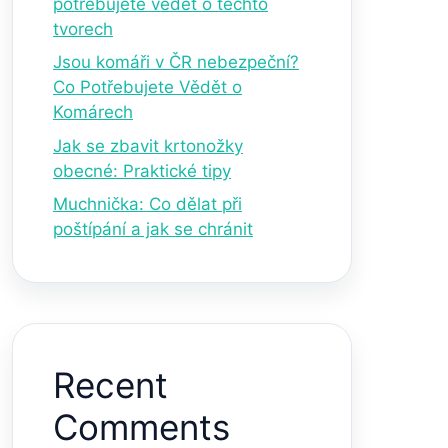
potřebujete vědět o těchto
tvorech
Jsou komáři v ČR nebezpeční?
Co Potřebujete Vědět o
Komárech
Jak se zbavit krtonožky
obecné: Praktické tipy
Muchnička: Co dělat při
poštípání a jak se chránit
Recent
Comments