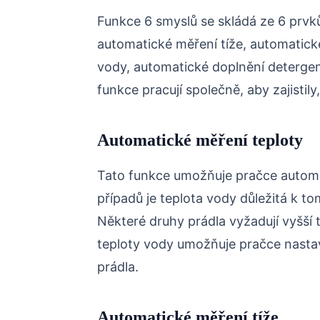
Funkce 6 smyslů se skládá ze 6 prvk
automatické měření tíže, automatick
vody, automatické doplnění detergen
funkce pracují společně, aby zajistil
Automatické měření teploty
Tato funkce umožňuje pračce automat
případů je teplota vody důležitá k t
Některé druhy prádla vyžadují vyšší 
teploty vody umožňuje pračce nastav
prádla.
Automatické měření tíže