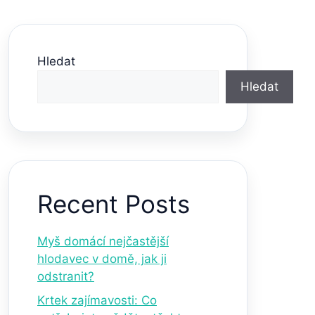
Hledat
Hledat
Recent Posts
Myš domácí nejčastější
hlodavec v domě, jak ji
odstranit?
Krtek zajímavosti: Co