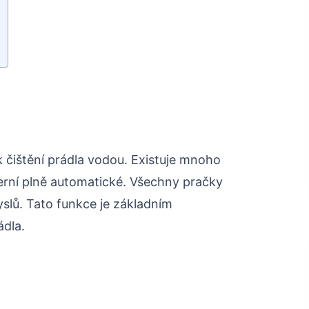
 k čištění prádla vodou. Existuje mnoho
erní plně automatické. Všechny pračky
slů. Tato funkce je základním
ádla.