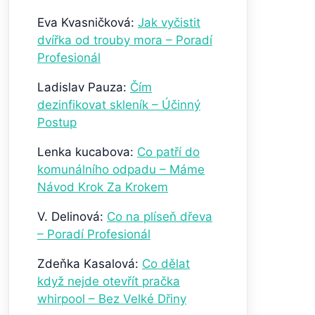
Eva Kvasničková
:
Jak vyčistit
dvířka od trouby mora – Poradí
Profesionál
Ladislav Pauza
:
Čím
dezinfikovat skleník – Účinný
Postup
Lenka kucabova
:
Co patří do
komunálního odpadu – Máme
Návod Krok Za Krokem
V. Delinová
:
Co na plíseň dřeva
– Poradí Profesionál
Zdeňka Kasalová
:
Co dělat
když nejde otevřít pračka
whirpool – Bez Velké Dřiny