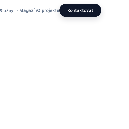
Magazín
O projektu
Kontaktovat
 Služby
Redakce PrettyÚklid
Tým specialistů na čistotu