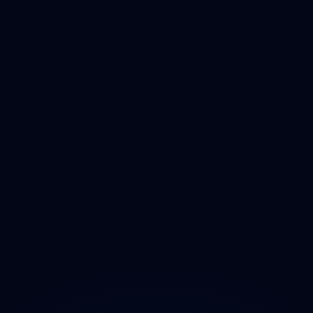
Čištění
Deratizace
Dezinfikace
Jak Odmastit
Opad
Ozonem
O projektu
Magazín
Kontakt
Ochrana údajů