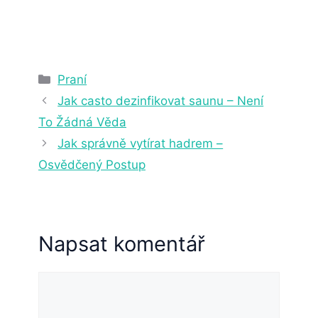
5. 7. 2023
5 min čtení
Rubriky
Praní
Jak casto dezinfikovat saunu – Není
To Žádná Věda
Jak správně vytírat hadrem –
Osvědčený Postup
Napsat komentář
Komentář