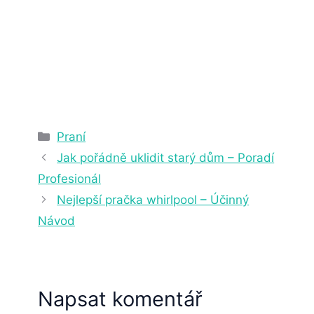
5. 7. 2023
5 min čtení
Rubriky
Praní
Jak pořádně uklidit starý dům – Poradí
Profesionál
Nejlepší pračka whirlpool – Účinný
Návod
Napsat komentář