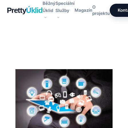
Přeskočit
Běžný
Speciální
O
Pretty
Úklid
na
Magazín
Kont
Úklid
Služby
projektu
obsah