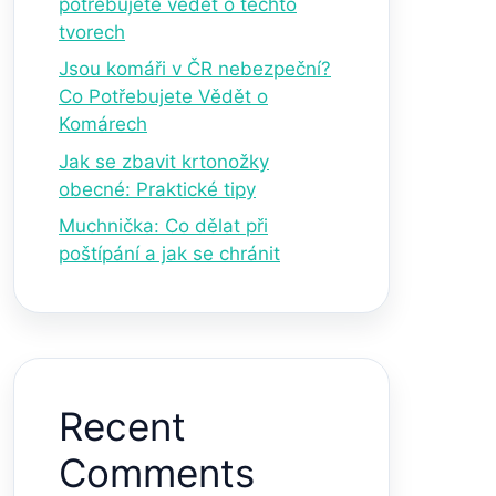
potřebujete vědět o těchto
tvorech
Jsou komáři v ČR nebezpeční?
Co Potřebujete Vědět o
Komárech
Jak se zbavit krtonožky
obecné: Praktické tipy
Muchnička: Co dělat při
poštípání a jak se chránit
Recent
Comments