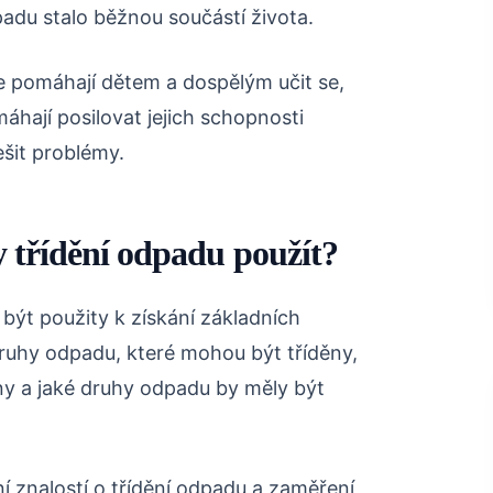
padu stalo běžnou součástí života.
e pomáhají dětem a dospělým učit se,
máhají posilovat jejich schopnosti
šit problémy.
 třídění odpadu použít?
ýt použity k získání základních
 druhy odpadu, které mohou být tříděny,
ny a jaké druhy odpadu by měly být
í znalostí o třídění odpadu a zaměření