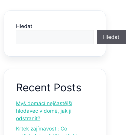
Hledat
Hledat
Recent Posts
Myš domácí nejčastější
hlodavec v domě, jak ji
odstranit?
Krtek zajímavosti: Co