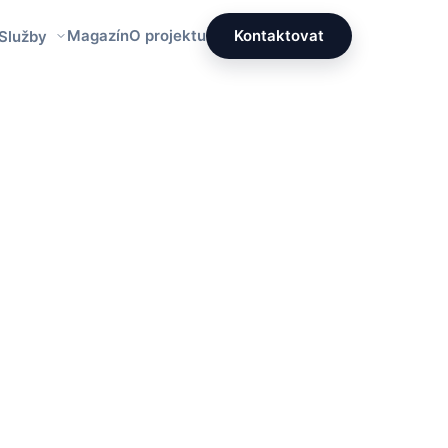
Magazín
O projektu
Kontaktovat
 Služby
Redakce PrettyÚklid
Tým specialistů na čistotu