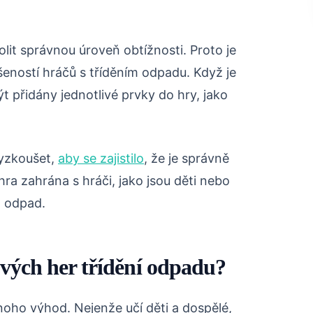
volit správnou úroveň obtížnosti. Proto je
ušeností hráčů s tříděním odpadu. Když je
 přidány jednotlivé prvky do hry, jako
 vyzkoušet,
aby se zajistilo
, že je správně
ra zahrána s hráči, jako jsou děti nebo
it odpad.
vých her třídění odpadu?
oho výhod. Nejenže učí děti a dospělé,