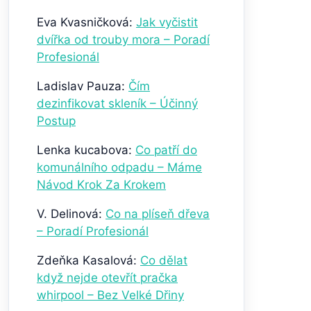
Eva Kvasničková
:
Jak vyčistit
dvířka od trouby mora – Poradí
Profesionál
Ladislav Pauza
:
Čím
dezinfikovat skleník – Účinný
Postup
Lenka kucabova
:
Co patří do
komunálního odpadu – Máme
Návod Krok Za Krokem
V. Delinová
:
Co na plíseň dřeva
– Poradí Profesionál
Zdeňka Kasalová
:
Co dělat
když nejde otevřít pračka
whirpool – Bez Velké Dřiny