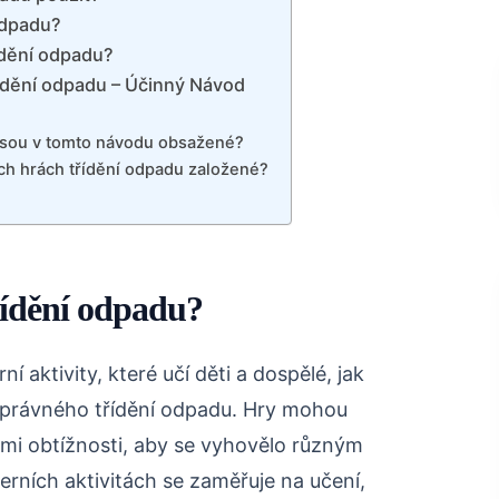
odpadu?
ídění odpadu?
řídění odpadu – Účinný Návod
jsou v tomto návodu obsažené?
ch hrách třídění odpadu založené?
řídění odpadu?
 aktivity, které učí děti a dospělé, jak
právného třídění odpadu. Hry mohou
ěmi obtížnosti, aby se vyhovělo různým
rních aktivitách se zaměřuje na učení,