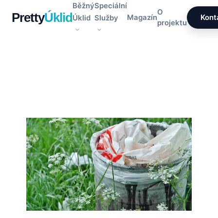
Přeskočit
Běžný
Speciální
O
Pretty
Úklid
na
Magazín
Kont
Úklid
Služby
projektu
obsah