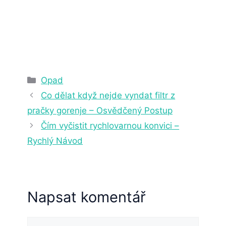
13. 1. 2023
5 min čtení
Rubriky
Opad
Co dělat když nejde vyndat filtr z
pračky gorenje – Osvědčený Postup
Čím vyčistit rychlovarnou konvici –
Rychlý Návod
Napsat komentář
Komentář