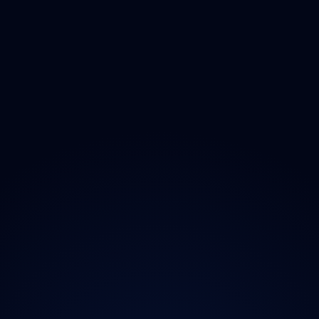
Opad
Ozonem
O projektu
Magazín
Kontakt
Ochrana údajů