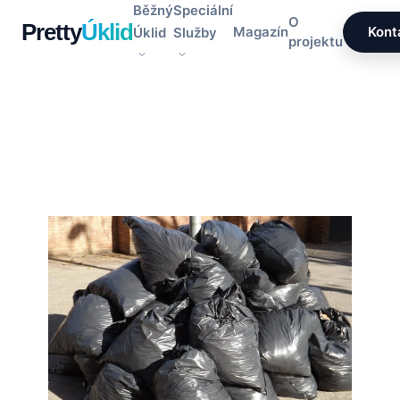
Přeskočit
Běžný
Speciální
O
Pretty
Úklid
na
Magazín
Kont
Úklid
Služby
projektu
obsah