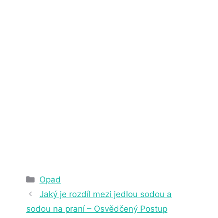
13. 1. 2023
5 min čtení
Rubriky
Opad
Jaký je rozdíl mezi jedlou sodou a
sodou na praní – Osvědčený Postup