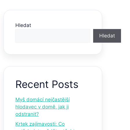
Hledat
Hledat
Recent Posts
Myš domácí nejčastější
hlodavec v domě, jak ji
odstranit?
Krtek zajímavosti: Co