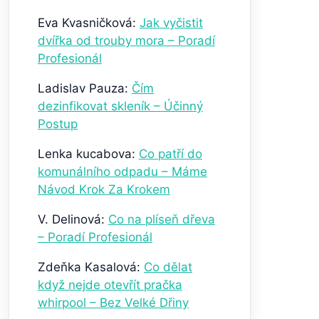
Eva Kvasničková
:
Jak vyčistit
dvířka od trouby mora – Poradí
Profesionál
Ladislav Pauza
:
Čím
dezinfikovat skleník – Účinný
Postup
Lenka kucabova
:
Co patří do
komunálního odpadu – Máme
Návod Krok Za Krokem
V. Delinová
:
Co na plíseň dřeva
– Poradí Profesionál
Zdeňka Kasalová
:
Co dělat
když nejde otevřít pračka
whirpool – Bez Velké Dřiny