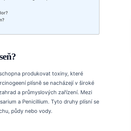
lor?
m?
íseň?
e schopna produkovat toxiny, které
inogeení plísně se nacházejí v široké
 zahrad a průmyslových zařízení. Mezi
usarium a Penicillium. Tyto druhy plísní se
uchu, půdy nebo vody.