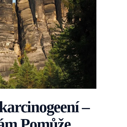
 karcinogeení –
Vám Pomůže