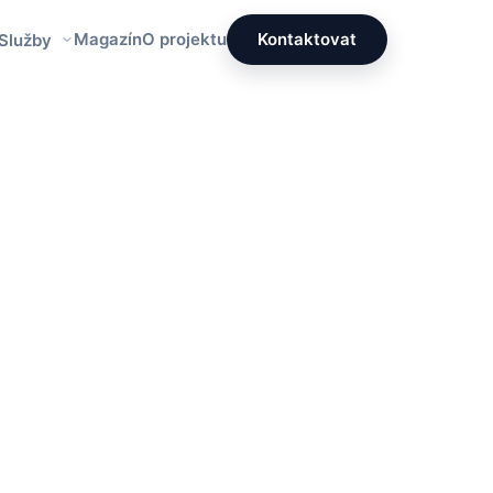
Magazín
O projektu
Kontaktovat
 Služby
Redakce PrettyÚklid
Tým specialistů na čistotu