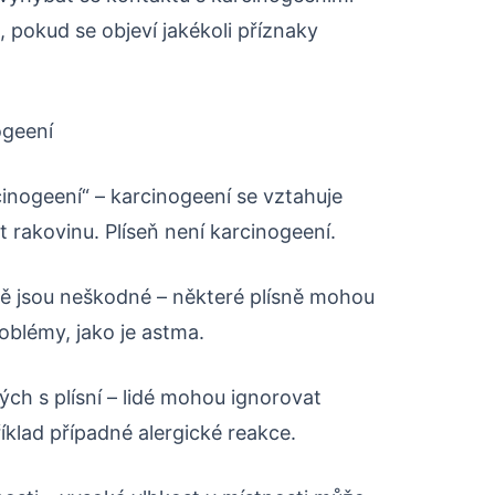
 pokud se objeví jakékoli příznaky
ogeení
inogeení“ – karcinogeení se vztahuje
 rakovinu. Plíseň není karcinogeení.
ně jsou neškodné – některé plísně mohou
oblémy, jako je astma.
ných s plísní – lidé mohou ignorovat
říklad případné alergické reakce.