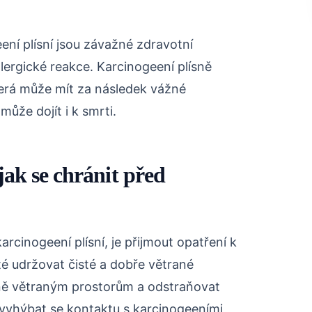
ení plísní jsou závažné zdravotní
alergické reakce. Karcinogeení plísně
erá může mít za následek vážné
ůže dojít i k smrti.
jak se chránit před
arcinogeení plísní, je přijmout opatření k
ité udržovat čisté a dobře větrané
tně větraným prostorům a odstraňovat
é vyhýbat se kontaktu s karcinogeeními