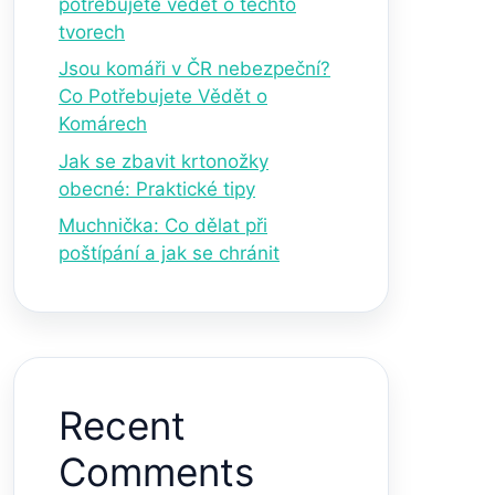
potřebujete vědět o těchto
tvorech
Jsou komáři v ČR nebezpeční?
Co Potřebujete Vědět o
Komárech
Jak se zbavit krtonožky
obecné: Praktické tipy
Muchnička: Co dělat při
poštípání a jak se chránit
Recent
Comments