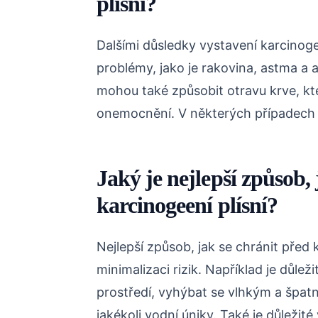
plísní?
Dalšími důsledky vystavení karcinoge
problémy, jako je rakovina, astma a 
mohou také způsobit otravu krve, kt
onemocnění. V některých případech m
Jaký je nejlepší způsob, 
karcinogeení plísní?
Nejlepší způsob, jak se chránit před k
minimalizaci rizik. Například je důlež
prostředí, vyhýbat se vlhkým a špa
jakékoli vodní úniky. Také je důležit