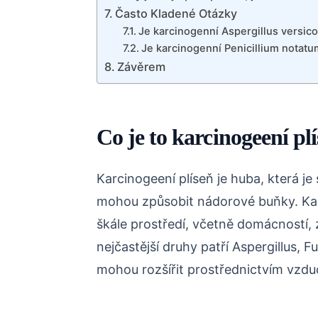
Často Kladené Otázky
Je karcinogenní Aspergillus versico
Je karcinogenní Penicillium notatu
Závěrem
Co je to karcinogeení pl
Karcinogeení plíseň je huba, která j
mohou způsobit nádorové buňky. Karc
škále prostředí, včetně domácností,
nejčastější druhy patří Aspergillus, F
mohou rozšířit prostřednictvím vzd