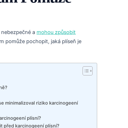
i nebezpečné a
mohou způsobit
m pomůže pochopit, jaká plíseň je
sně?
se minimalizoval riziko karcinogeení
arcinogeení plísní?
it před karcinogeení plísní?