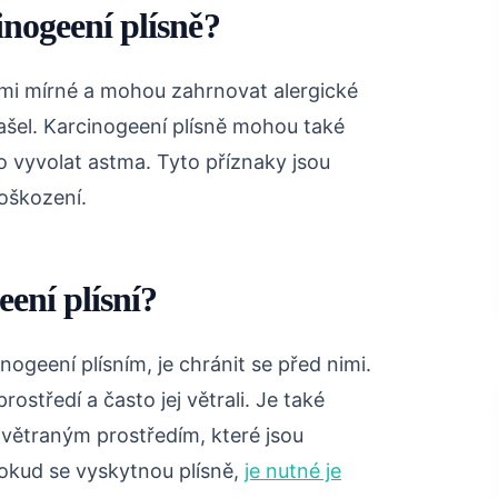
inogeení plísně?
elmi mírné a mohou zahrnovat alergické
ašel. Karcinogeení plísně mohou také
o vyvolat astma. Tyto příznaky jsou
oškození.
ení plísní?
nogeení plísním, je chránit se před nimi.
prostředí a často jej větrali. Je také
 větraným prostředím, které jsou
Pokud se vyskytnou plísně,
je nutné je