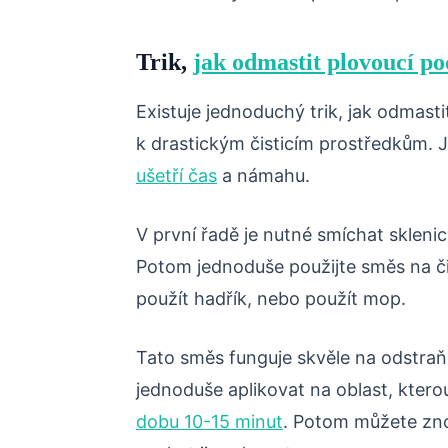
Trik,
jak odmastit plovoucí p
Existuje jednoduchý trik, jak odmastit
k drastickým čisticím prostředkům. 
ušetří čas
a námahu.
V první řadě je nutné smíchat sklenic
Potom jednoduše použijte směs na či
použít hadřík, nebo použít mop.
Tato směs funguje skvěle na odstraňo
jednoduše aplikovat na oblast, kter
dobu 10-15 minut
. Potom můžete zno