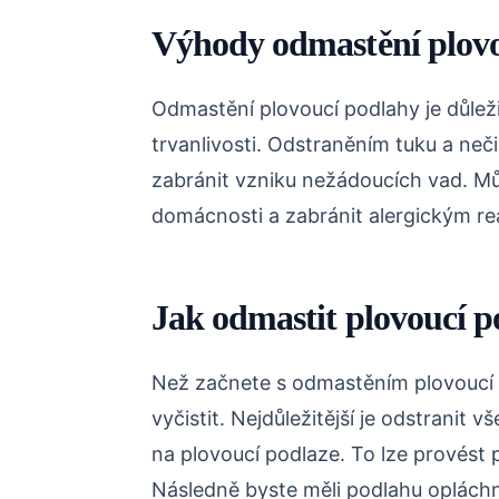
Výhody odmastění plovo
Odmastění plovoucí podlahy je důleži
trvanlivosti. Odstraněním tuku a neč
zabránit vzniku nežádoucích vad. Můž
domácnosti a zabránit alergickým re
Jak odmastit plovoucí 
Než začnete s odmastěním plovoucí p
vyčistit. Nejdůležitější je odstranit
na plovoucí podlaze. To lze provést 
Následně byste měli podlahu oplách