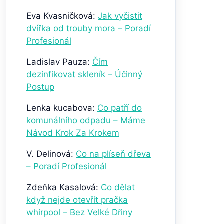
Eva Kvasničková
:
Jak vyčistit
dvířka od trouby mora – Poradí
Profesionál
Ladislav Pauza
:
Čím
dezinfikovat skleník – Účinný
Postup
Lenka kucabova
:
Co patří do
komunálního odpadu – Máme
Návod Krok Za Krokem
V. Delinová
:
Co na plíseň dřeva
– Poradí Profesionál
Zdeňka Kasalová
:
Co dělat
když nejde otevřít pračka
whirpool – Bez Velké Dřiny