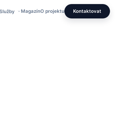
Magazín
O projektu
Kontaktovat
 Služby
Redakce PrettyÚklid
Tým specialistů na čistotu