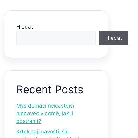
Hledat
Hledat
Recent Posts
Myš domácí nejčastější
hlodavec v domě, jak ji
odstranit?
Krtek zajímavosti: Co