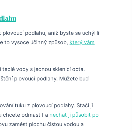
odlahu
 plovoucí podlahu, aniž byste se uchýlili
Je to vysoce účinný způsob,
který vám
i teplé vody s jednou sklenicí octa.
štění plovoucí podlahy. Můžete buď
vání tuku z plovoucí podlahy. Stačí ji
ou chcete odmastit a
nechat ji působit po
vu zamést plochu čistou vodou a