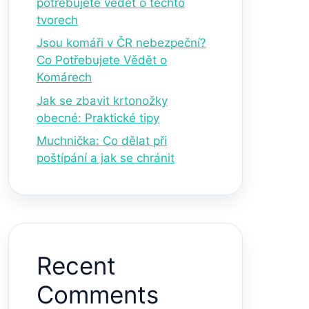
potřebujete vědět o těchto
tvorech
Jsou komáři v ČR nebezpeční?
Co Potřebujete Vědět o
Komárech
Jak se zbavit krtonožky
obecné: Praktické tipy
Muchnička: Co dělat při
poštípání a jak se chránit
Recent
Comments