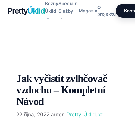
Přeskočit
Běžný
Speciální
O
Pretty
Úklid
na
Magazín
Kont
Úklid
Služby
projektu
obsah
Jak vyčistit zvlhčovač
vzduchu – Kompletní
Návod
22 října, 2022
autor:
Pretty-Úklid.cz