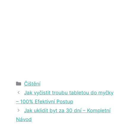
2. 4. 2025
22 min čtení
Rubriky
Čištění
Jak vyčistit troubu tabletou do myčky
– 100% Efektivní Postup
Jak uklidit byt za 30 dní – Kompletní
Návod