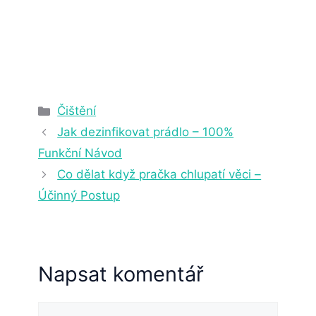
2. 4. 2025
22 min čtení
Rubriky
Čištění
Jak dezinfikovat prádlo – 100%
Funkční Návod
Co dělat když pračka chlupatí věci –
Účinný Postup
Napsat komentář
Komentář