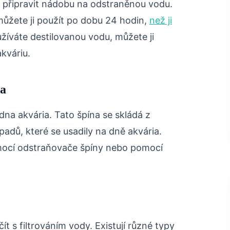
a připravit nádobu na odstraněnou vodu.
ůžete ji použít po dobu 24 hodin,
než ji
žíváte destilovanou vodu, můžete ji
kváriu.
na
dna akvária. Tato špína se skládá z
adů, které se usadily na dně akvária.
mocí odstraňovače špíny nebo pomocí
ít s filtrováním vody. Existují různé typy