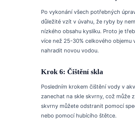
Po vykonání všech potřebných úprav 
důležité vzít v úvahu, že ryby by ne
nízkého obsahu kyslíku. Proto je tř
více než 25-30% celkového objemu v
nahradit novou vodou.
Krok 6: Čištění skla
Posledním krokem čištění vody v akvár
zanechat na skle skvrny, což může zn
skvrny můžete odstranit pomocí speci
nebo pomocí hubícího štětce.