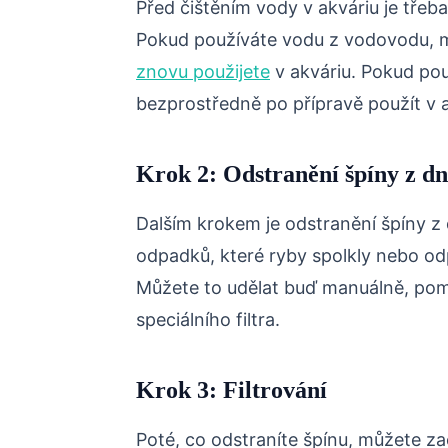
Před čištěním vody v akváriu je třeb
Pokud používáte vodu z vodovodu, m
znovu použijete
v akváriu. Pokud pou
bezprostředně po přípravě použít v a
Krok 2: Odstranění špíny z d
Dalším krokem je odstranění špíny z 
odpadků, které ryby spolkly nebo odp
Můžete to udělat buď manuálně, po
speciálního filtra.
Krok 3: Filtrování
Poté, co odstraníte špínu, můžete zač