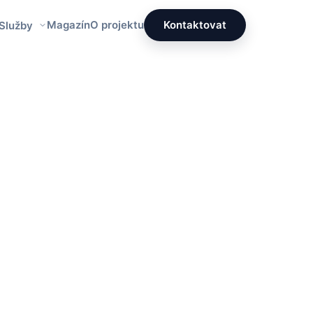
Magazín
O projektu
Kontaktovat
 Služby
Redakce PrettyÚklid
Tým specialistů na čistotu