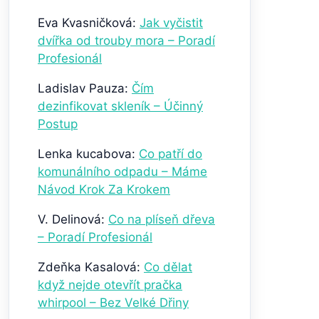
Eva Kvasničková
:
Jak vyčistit
dvířka od trouby mora – Poradí
Profesionál
Ladislav Pauza
:
Čím
dezinfikovat skleník – Účinný
Postup
Lenka kucabova
:
Co patří do
komunálního odpadu – Máme
Návod Krok Za Krokem
V. Delinová
:
Co na plíseň dřeva
– Poradí Profesionál
Zdeňka Kasalová
:
Co dělat
když nejde otevřít pračka
whirpool – Bez Velké Dřiny