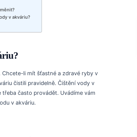
yměnit?
ody v akváriu?
áriu?
. Chcete-li mít šťastné a zdravé ryby v
áriu čistili pravidelně. Čištění vody v
je třeba často provádět. Uvádíme vám
odu v akváriu.