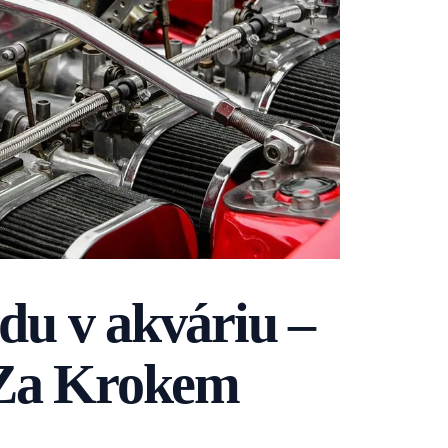
odu v akváriu –
 Za Krokem