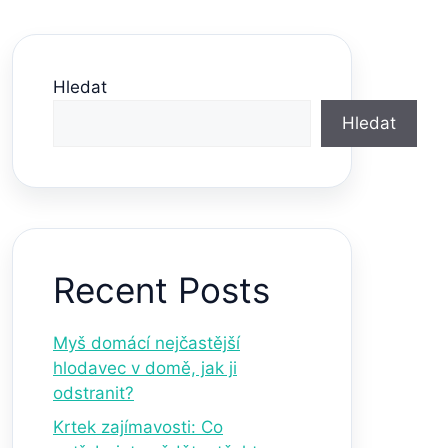
Hledat
Hledat
Recent Posts
Myš domácí nejčastější
hlodavec v domě, jak ji
odstranit?
Krtek zajímavosti: Co