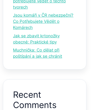
potřebujete vědět o těchto
tvorech
Jsou komáři v ČR nebezpeční?
Co Potřebujete Vědět o
Komárech
Jak se zbavit krtonožky
obecné: Praktické tipy
Muchnička: Co dělat při
poštípání a jak se chránit
Recent
Comments