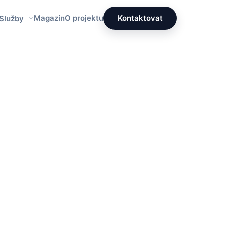
Magazín
O projektu
Kontaktovat
 Služby
Redakce PrettyÚklid
Tým specialistů na čistotu