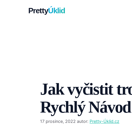
Přeskočit
Pretty
Úklid
na
obsah
Jak vyčistit t
Rychlý Návod
17 prosince, 2022
autor:
Pretty-Úklid.cz