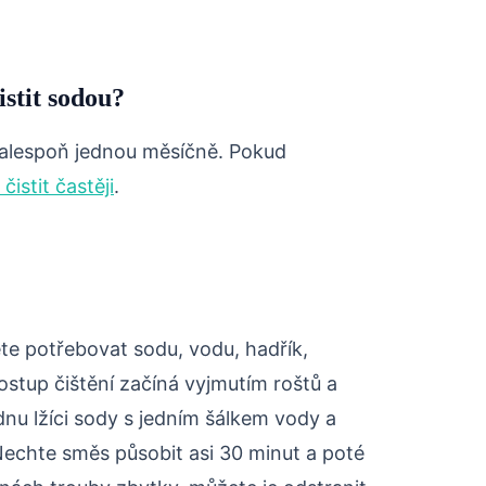
istit sodou?
 alespoň jednou měsíčně. Pokud
 čistit častěji
.
ete potřebovat sodu, vodu, hadřík,
ostup čištění začíná vyjmutím roštů a
dnu lžíci sody s jedním šálkem vody a
echte směs působit asi 30 minut a poté