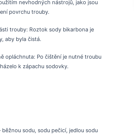
oužitím nevhodných nástrojů, jako jsou
ení povrchu trouby.
sti trouby: Roztok sody bikarbona je
, aby byla čistá.
ně opláchnuta: Po čištění je nutné troubu
cházelo k zápachu sodovky.
 běžnou sodu, sodu pečicí, jedlou sodu