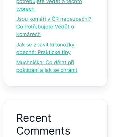
potřebujete vědět o těchto
tvorech
Jsou komáři v ČR nebezpeční?
Co Potřebujete Vědět o
Komárech
Jak se zbavit krtonožky
obecné: Praktické tipy
Muchnička: Co dělat při
poštípání a jak se chránit
Recent
Comments