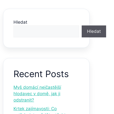
Hledat
Hledat
Recent Posts
Myš domácí nejčastější
hlodavec v domě, jak ji
odstranit?
Krtek zajímavosti: Co