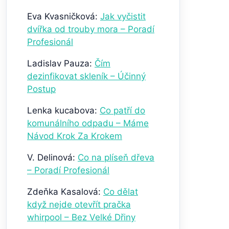
Eva Kvasničková
:
Jak vyčistit
dvířka od trouby mora – Poradí
Profesionál
Ladislav Pauza
:
Čím
dezinfikovat skleník – Účinný
Postup
Lenka kucabova
:
Co patří do
komunálního odpadu – Máme
Návod Krok Za Krokem
V. Delinová
:
Co na plíseň dřeva
– Poradí Profesionál
Zdeňka Kasalová
:
Co dělat
když nejde otevřít pračka
whirpool – Bez Velké Dřiny