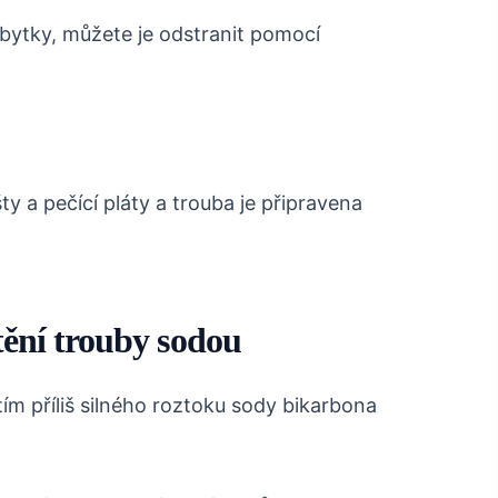
zbytky, můžete je odstranit pomocí
y a pečící pláty a trouba je připravena
štění trouby sodou
tím příliš silného roztoku sody bikarbona