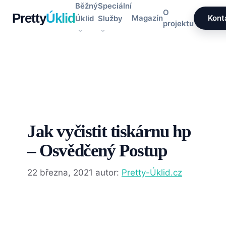
Přeskočit
Běžný
Speciální
O
Pretty
Úklid
na
Magazín
Kont
Úklid
Služby
projektu
obsah
Jak vyčistit tiskárnu hp
– Osvědčený Postup
22 března, 2021
autor:
Pretty-Úklid.cz