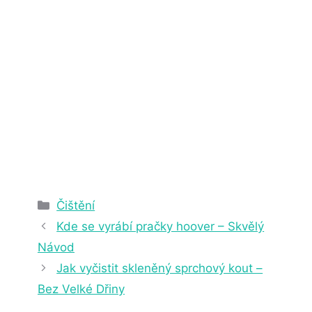
2. 4. 2025
22 min čtení
Rubriky
Čištění
Kde se vyrábí pračky hoover – Skvělý
Návod
Jak vyčistit skleněný sprchový kout –
Bez Velké Dřiny