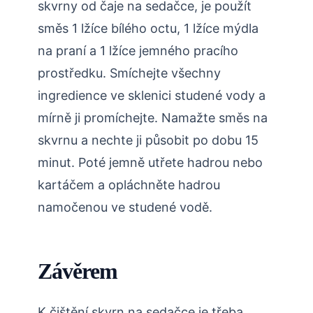
skvrny od čaje na sedačce, je použít
směs 1 lžíce bílého octu, 1 lžíce mýdla
na praní a 1 lžíce jemného pracího
prostředku. Smíchejte všechny
ingredience ve sklenici studené vody a
mírně ji promíchejte. Namažte směs na
skvrnu a nechte ji působit po dobu 15
minut. Poté jemně utřete hadrou nebo
kartáčem a opláchněte hadrou
namočenou ve studené vodě.
Závěrem
K čištění skvrn na sedačce je třeba