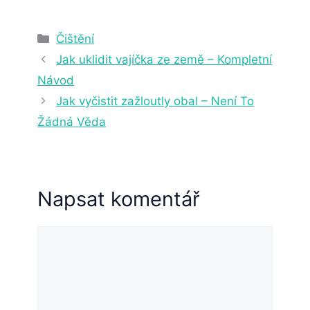
2. 4. 2025
22 min čtení
Rubriky
Čištění
Jak uklidit vajíčka ze země – Kompletní
Návod
Jak vyčistit zažloutly obal – Není To
Žádná Věda
Napsat komentář
Komentář