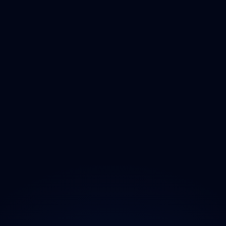
Čištění
Deratizace
Dezinfikace
Jak Odmastit
Opad
Ozonem
O projektu
Magazín
Kontakt
Ochrana údajů