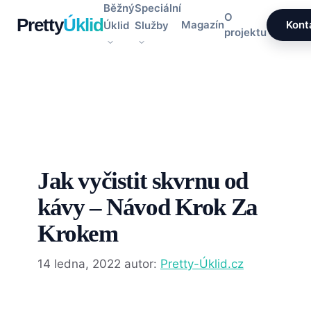
Přeskočit
Běžný
Speciální
O
Pretty
Úklid
na
Magazín
Kont
Úklid
Služby
projektu
obsah
Jak vyčistit skvrnu od
kávy – Návod Krok Za
Krokem
14 ledna, 2022
autor:
Pretty-Úklid.cz