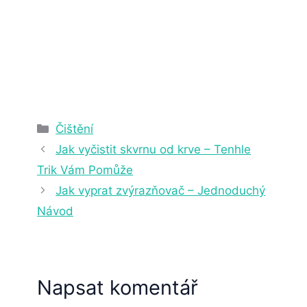
2. 4. 2025
22 min čtení
Rubriky
Čištění
Jak vyčistit skvrnu od krve – Tenhle
Trik Vám Pomůže
Jak vyprat zvýrazňovač – Jednoduchý
Návod
Napsat komentář