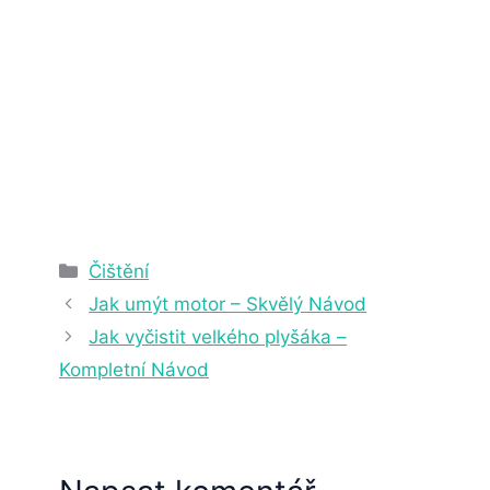
2. 4. 2025
22 min čtení
Rubriky
Čištění
Jak umýt motor – Skvělý Návod
Jak vyčistit velkého plyšáka –
Kompletní Návod