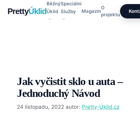
Přeskočit
Běžný
Speciální
O
Pretty
Úklid
na
Magazín
Kont
Úklid
Služby
projektu
obsah
Jak vyčistit sklo u auta –
Jednoduchý Návod
24 listopadu, 2022
autor:
Pretty-Úklid.cz