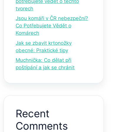
potřebujete vědět o těchto
tvorech
Jsou komáři v ČR nebezpeční?
Co Potřebujete Vědět o
Komárech
Jak se zbavit krtonožky
obecné: Praktické tipy
Muchnička: Co dělat při
poštípání a jak se chránit
Recent
Comments