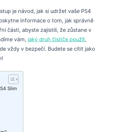
stup je návod, jak si udržet vaše PS4
oskytne informace o tom, jak správně
řní části, abyste zajistili, že zůstane v
adíme vám,
jaký druh čističe použít
,
ude vždy v bezpečí. Budete se cítit jako
m!
PS4 Slim