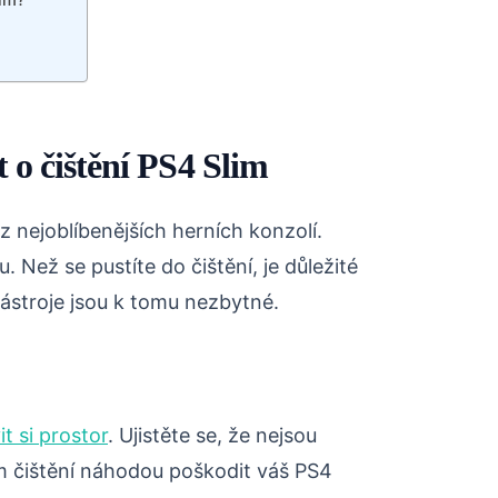
lim?
?
t o čištění PS4 Slim
z nejoblíbenějších herních konzolí.
. Než se pustíte do čištění, je důležité
nástroje jsou k tomu nezbytné.
it si prostor
. Ujistěte se, že nejsou
 čištění náhodou poškodit váš PS4