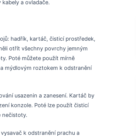
y kabely a ovladače.
jů: hadřík, kartáč, čisticí prostředek,
měli otřít všechny povrchy jemným
oty. Poté můžete použít mírně
 a mýdlovým roztokem k odstranění
ování usazenin a zanesení. Kartáč by
ní konzole. Poté lze použít čisticí
 nečistoty.
t vysavač k odstranění prachu a