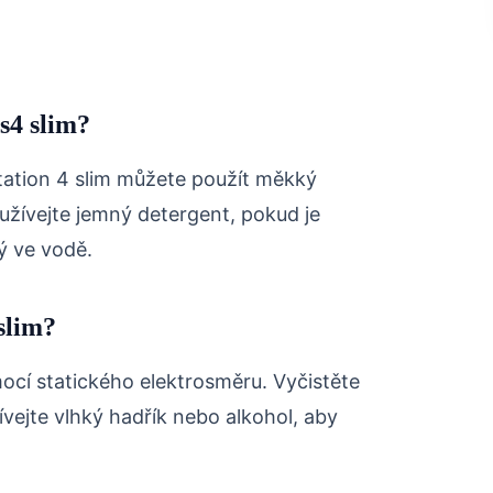
ps4 slim?
station 4 slim můžete použít měkký
žívejte jemný detergent, pokud je
ný ve vodě.
slim?
ocí statického elektrosměru. Vyčistěte
ívejte vlhký hadřík nebo alkohol, aby