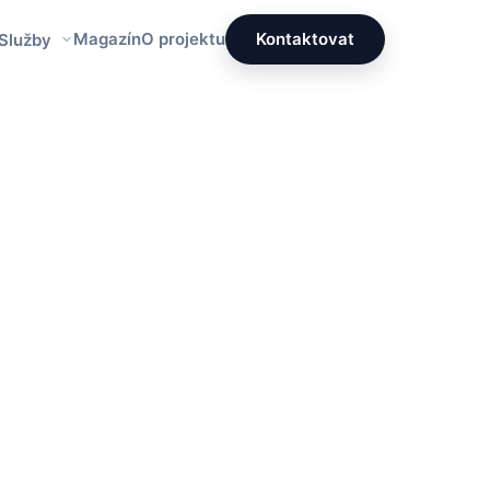
Magazín
O projektu
Kontaktovat
 Služby
Redakce PrettyÚklid
Tým specialistů na čistotu