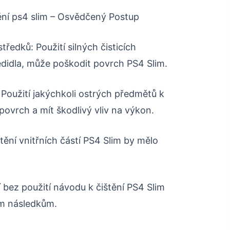
tění ps4 slim – Osvědčený Postup
středků: Použití silných čisticích
ředidla, může poškodit povrch PS4 Slim.
Použití jakýchkoli ostrých předmětů k
povrch a mít škodlivý vliv na výkon.
štění vnitřních částí PS4 Slim by mělo
í bez použití návodu k čištění PS4 Slim
m následkům.