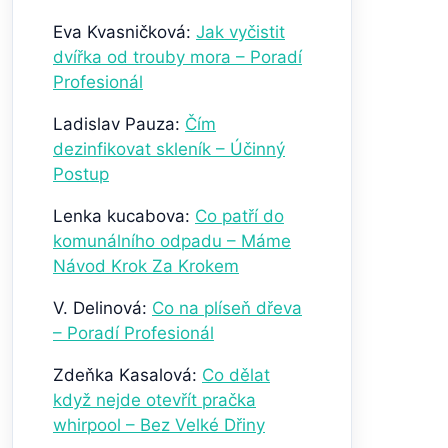
Eva Kvasničková
:
Jak vyčistit
dvířka od trouby mora – Poradí
Profesionál
Ladislav Pauza
:
Čím
dezinfikovat skleník – Účinný
Postup
Lenka kucabova
:
Co patří do
komunálního odpadu – Máme
Návod Krok Za Krokem
V. Delinová
:
Co na plíseň dřeva
– Poradí Profesionál
Zdeňka Kasalová
:
Co dělat
když nejde otevřít pračka
whirpool – Bez Velké Dřiny