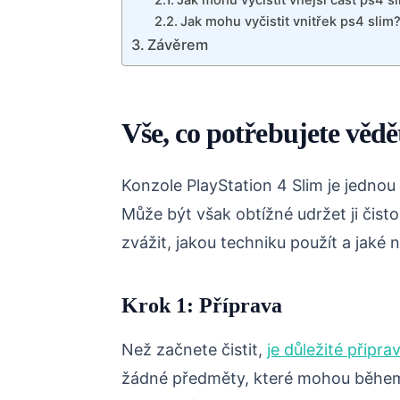
Jak mohu vyčistit vnější část ps4 s
Jak mohu vyčistit vnitřek ps4 slim
Závěrem
Vše, co potřebujete vědě
Konzole PlayStation 4 Slim je jednou 
Může být však obtížné udržet ji čistou
zvážit, jakou techniku použít a jaké 
Krok 1: Příprava
Než začnete čistit,
je důležité připrav
žádné předměty, které mohou během