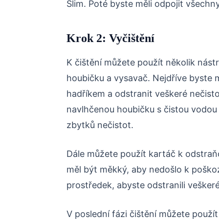
Slim. Poté byste měli odpojit všechn
Krok 2: Vyčištění
K čištění můžete použít několik nástro
houbičku a vysavač. Nejdříve byste 
hadříkem a odstranit veškeré nečist
navlhčenou houbičku s čistou vodou
zbytků nečistot.
Dále můžete použít kartáč k odstraň
měl být měkký, aby nedošlo k poškoze
prostředek, abyste odstranili veškeré
V poslední fázi čištění můžete použí