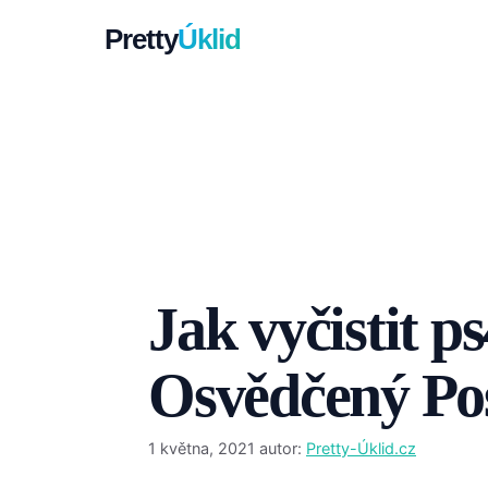
Přeskočit
Pretty
Úklid
na
obsah
Jak vyčistit ps
Osvědčený Po
1 května, 2021
autor:
Pretty-Úklid.cz