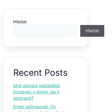
Hledat
Hledat
Recent Posts
Myš domácí nejčastější
hlodavec v domě, jak ji
odstranit?
Krtek zajímavosti: Co