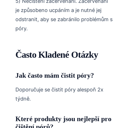
5) Nečistění začervenání. Začervenání
je způsobeno ucpáním a je nutné jej
odstranit, aby se zabránilo problémům s
póry.
Často Kladené Otázky
Jak často mám čistit póry?
Doporučuje se čistit póry alespoň 2x
týdně.
Které produkty jsou nejlepší pro
čištění pórů?