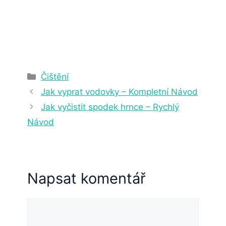
2. 4. 2025
22 min čtení
Rubriky
Čištění
Jak vyprat vodovky – Kompletní Návod
Jak vyčistit spodek hrnce – Rychlý
Návod
Napsat komentář
Komentář