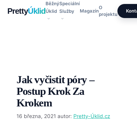
Přeskočit
Běžný
Speciální
O
Pretty
Úklid
na
Magazín
Kont
Úklid
Služby
projektu
obsah
Jak vyčistit póry –
Postup Krok Za
Krokem
16 března, 2021
autor:
Pretty-Úklid.cz