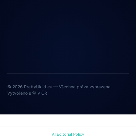
© 2026 PrettyÚklid.eu — Všechna práva vyhrazena.
Vytvořeno s 💙 v ČR
AI Editorial Policy