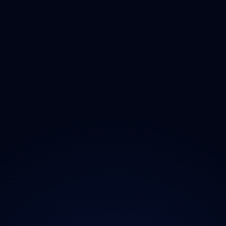
Dezinfikace
Jak Odmastit
Opad
Ozonem
O projektu
Magazín
Kontakt
Ochrana údajů