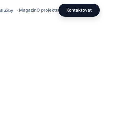
Magazín
O projektu
Kontaktovat
 Služby
Redakce PrettyÚklid
Tým specialistů na čistotu