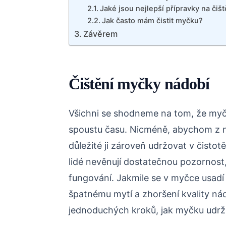
Jaké jsou nejlepší přípravky na čiš
Jak často mám čistit myčku?
Závěrem
Čištění myčky nádobí
Všichni se shodneme na tom, že myčka
spoustu času. Nicméně, abychom z ní m
důležité ji zároveň udržovat v čisto
lidé nevěnují dostatečnou pozornost, 
fungování. Jakmile se v myčce usadí
špatnému mytí a zhoršení kvality nádo
jednoduchých kroků, jak myčku udržo