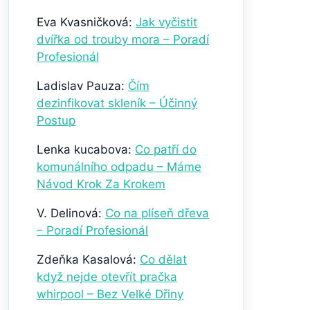
Eva Kvasničková
:
Jak vyčistit
dvířka od trouby mora – Poradí
Profesionál
Ladislav Pauza
:
Čím
dezinfikovat skleník – Účinný
Postup
Lenka kucabova
:
Co patří do
komunálního odpadu – Máme
Návod Krok Za Krokem
V. Delinová
:
Co na plíseň dřeva
– Poradí Profesionál
Zdeňka Kasalová
:
Co dělat
když nejde otevřít pračka
whirpool – Bez Velké Dřiny