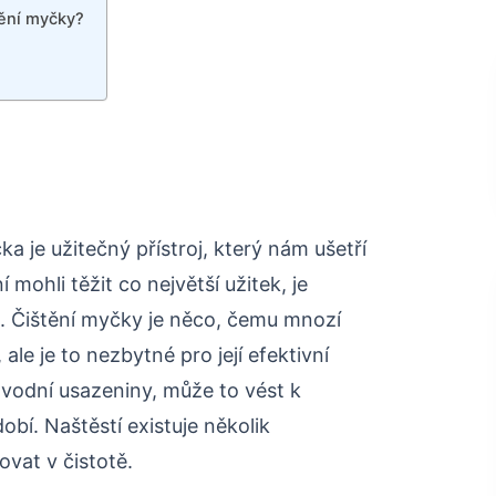
tění myčky?
 je užitečný přístroj, který nám ušetří
ohli těžit co největší užitek, je
tě. Čištění myčky je něco, čemu mnozí
ale je to nezbytné pro její efektivní
 vodní usazeniny, může to vést k
bí. Naštěstí existuje několik
vat v čistotě.