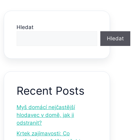
Hledat
Hledat
Recent Posts
Myš domácí nejčastější
hlodavec v domě, jak ji
odstranit?
Krtek zajímavosti: Co