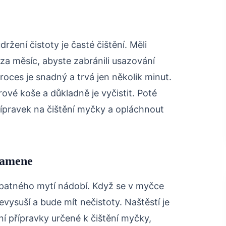
ržení čistoty je časté čištění. Měli
za měsíc, abyste zabránili usazování
oces je snadný a trvá jen několik minut.
ové koše a důkladně je vyčistit. Poté
ípravek na čištění myčky a opláchnout
kamene
 špatného mytí nádobí. Když se v myčce
vysuší a bude mít nečistoty. Naštěstí je
lní přípravky určené k čištění myčky,