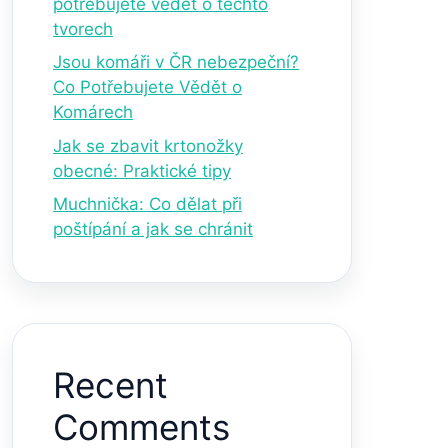
potřebujete vědět o těchto
tvorech
Jsou komáři v ČR nebezpeční?
Co Potřebujete Vědět o
Komárech
Jak se zbavit krtonožky
obecné: Praktické tipy
Muchnička: Co dělat při
poštípání a jak se chránit
Recent
Comments