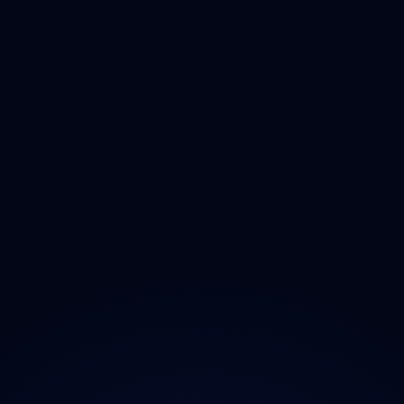
Čištění
Deratizace
Dezinfikace
Jak Odmastit
Opad
Ozonem
O projektu
Magazín
Kontakt
Ochrana údajů