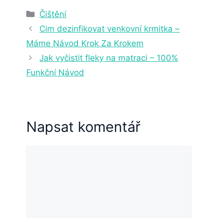
2. 4. 2025
22 min čtení
Rubriky
Čištění
Cim dezinfikovat venkovní krmitka –
Máme Návod Krok Za Krokem
Jak vyčistit fleky na matraci – 100%
Funkční Návod
Napsat komentář
Komentář