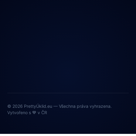
© 2026 PrettyÚklid.eu — Všechna práva vyhrazena.
Vytvořeno s 💙 v ČR